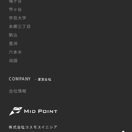
幡ヶ谷
市ヶ谷
学芸大学
本郷三丁目
駒込
豊洲
六本木
両国
COMPANY
- 運営会社
会社情報
株式会社コスモスイニシア