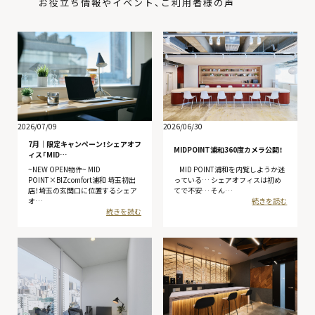
お役立ち情報やイベント、ご利用者様の声
2026/07/09
2026/06/30
7月│限定キャンペーン！シェアオフ
MIDPOINT浦和360度カメラ公開！
ィス「MID…
~NEW OPEN物件~ MID
MID POINT浦和を内覧しようか迷
POINT×BIZcomfort浦和 埼玉初出
っている… シェアオフィスは初め
店！埼玉の玄関口に位置するシェア
てで不安… そん…
オ…
続きを読む
続きを読む