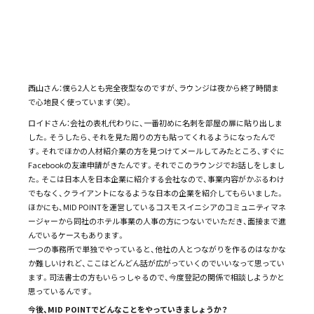
毎日夜中過ぎまで仕事をしているというお2人。時には朝までという日もあ
るそう。
お二人は、MID POINTをどのように使っていますか？
西山さん：僕ら2人とも完全夜型なのですが、ラウンジは夜から終了時間ま
で心地良く使っています（笑）。
ロイドさん：会社の表札代わりに、一番初めに名刺を部屋の扉に貼り出しま
した。そうしたら、それを見た周りの方も貼ってくれるようになったんで
す。それでほかの人材紹介業の方を見つけてメールしてみたところ、すぐに
Facebookの友達申請がきたんです。それでこのラウンジでお話しをしまし
た。そこは日本人を日本企業に紹介する会社なので、事業内容がかぶるわけ
でもなく、クライアントになるような日本の企業を紹介してもらいました。
ほかにも、MID POINTを運営しているコスモスイニシアのコミュニティマネ
ージャーから同社のホテル事業の人事の方につないでいただき、面接まで進
んでいるケースもあります。
一つの事務所で単独でやっていると、他社の人とつながりを作るのはなかな
か難しいけれど、ここはどんどん話が広がっていくのでいいなって思ってい
ます。司法書士の方もいらっしゃるので、今度登記の関係で相談しようかと
思っているんです。
今後、MID POINTでどんなことをやっていきましょうか？