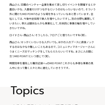
西山さん：日韓のベンチャー企業を集めて貸し切りイベントを開催するとか
面白いかな。入居者だけがつながるというのはもったいないので。そういう
外に開けたMID POINTのような場を作るっていいなあと思っています。会
社としては、今後中途採用で数人を増やしたいですし、別の分野も展開して
いきたい。例えば観光なんかも事業化して、将来的に事業の軸を増やしてい
きたいですね。
ロイドさん・西山さん：そうしたら、フロアごと借りたいですね（笑）。
西山さん：せっかくいろいろな人がいても、ほかの人のブースに直接ノック
するのはなかなか難しいこともあるので、コミュニティマネージャーさんに
うまくニーズのマッチングをしてもらえたらいいですね。まさに人の間に
立つMID POINT！という感じで（笑）。
時間効率を優先した職住近接＋αのMID POINT――これからも多様な事業の真
ん中に立って働く人々と共に進化していきそうです。
Topics