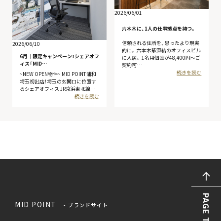
2026/06/01
六本木に、1人の仕事拠点を持つ。
信頼される住所を、 思ったより現実
2026/06/10
的に。 六本木駅直結のオフィスビル
6月│限定キャンペーン！シェアオフ
に入居。 1名用個室が48,400円〜ご
ィス「MID…
契約可…
続きを読む
~NEW OPEN物件~ MID POINT浦和
埼玉初出店！埼玉の玄関口に位置す
るシェアオフィス JR京浜東北線…
続きを読む
PAGE TOP
MID POINT
- ブランドサイト