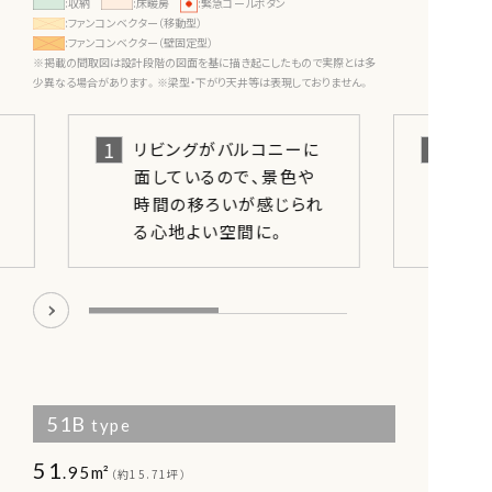
:収納
:床暖房
:緊急コールボタン
:ファンコンベクター（移動型）
:ファンコンベクター（壁固定型）
※掲載の間取図は設計段階の図面を基に描き起こしたもので実際とは多
少異なる場合があります。※梁型・下がり天井等は表現しておりません。
1
リビングがバルコニーに
面しているので、景色や
時間の移ろいが感じられ
る心地よい空間に。
51B
type
51
.95m²
（約15.71坪）