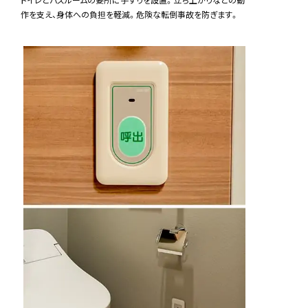
トイレとバスルームの要所に手すりを設置。立ち上がりなどの動
作を支え、身体への負担を軽減。危険な転倒事故を防ぎます。
電車でお越しの場合
「JR札幌駅南口」より
タクシーをご利用下さい
※領収書をお持ち下さい。スタッフが精算させていただきます
お車でお越しの場合
イニシアグラン札幌イースト隣の「VIT PARK
札幌47駐車場」をご利用下さい
※駐車場料金はスタッフが精算させていただきます