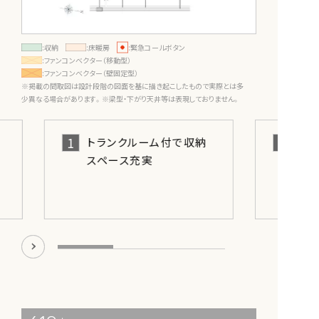
:収納
:床暖房
:緊急コールボタン
:ファンコンベクター（移動型）
:ファンコンベクター（壁固定型）
※掲載の間取図は設計段階の図面を基に描き起こしたもので実際とは多
少異なる場合があります。※梁型・下がり天井等は表現しておりません。
1
トランクルーム付で収納
スペース充実
。