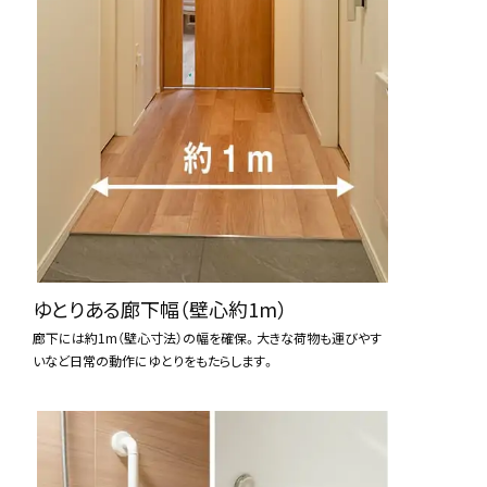
見学予約
イニシアグラン札幌インフォメーションサロン
営業時間
10：00～18：00
ゆとりある廊下幅（壁心約1m）
定休日
水・木・第3火曜日（祝日は営業いたします）
（夏季・年末年始休暇有り）
廊下には約1m（壁心寸法）の幅を確保。大きな荷物も運びやす
いなど日常の動作にゆとりをもたらします。
居住中のお客様がいらっしゃいますので、
マンション内のご見学に際し
てはマスク着用をお願いいたします。
0120-1248-22