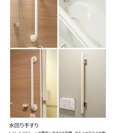
「イニシアグラン札幌」
インフォメーションサロン
周辺拡大MAP
北4東7
北ガスアリーナ隣
水回り手すり
※エントランスより
905号室をお呼び出し下さい。