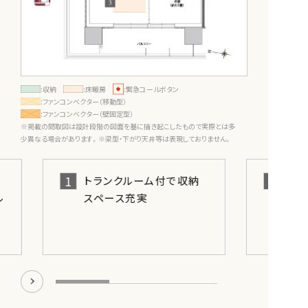
:収納
:床暖房
:緊急コールボタン
:ファンコンベクター（移動型）
:ファンコンベクター（壁固定型）
※掲載の間取図は設計段階の図面を基に描き起こしたもので実際とは多
少異なる場合があります。※梁型・下がり天井等は表現しておりません。
1
トランクルーム付で収納
ル
スペース充実
リ