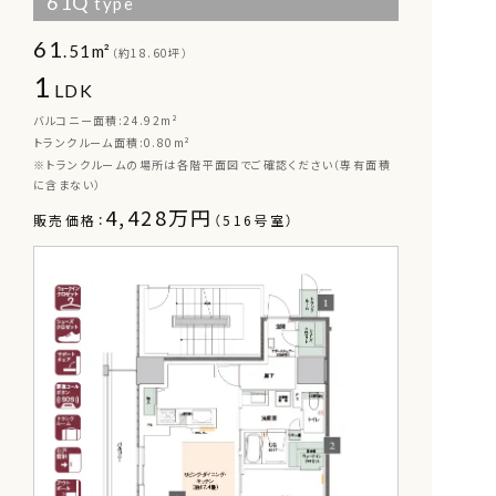
61Q
type
61
.51m²
（約18.60坪）
1
LDK
バルコニー面積:24.92m²
トランクルーム面積:0.80m²
※トランクルームの場所は各階平面図でご確認ください（専有面積
に含まない）
4,428万円
販売価格：
（516号室）