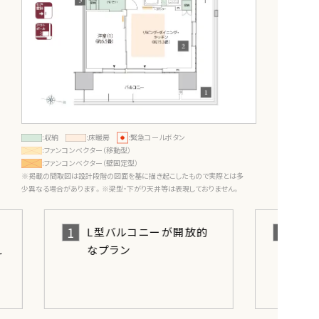
:収納
:床暖房
:緊急コールボタン
:ファンコンベクター（移動型）
:ファンコンベクター（壁固定型）
※掲載の間取図は設計段階の図面を基に描き起こしたもので実際とは多
少異なる場合があります。※梁型・下がり天井等は表現しておりません。
1
L型バルコニーが開放的
え
なプラン