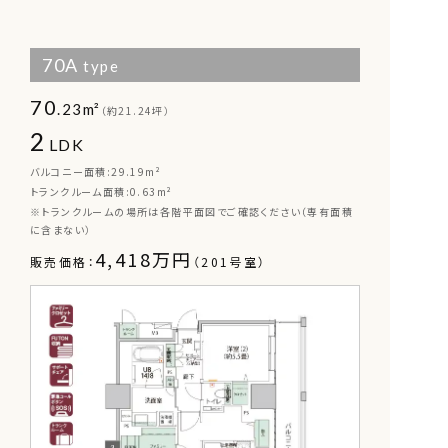
70A
type
70
.23m²
（約21.24坪）
2
LDK
バルコニー面積:29.19m²
トランクルーム面積:0.63m²
※トランクルームの場所は各階平面図でご確認ください（専有面積
に含まない）
4,418万円
販売価格：
（201号室）