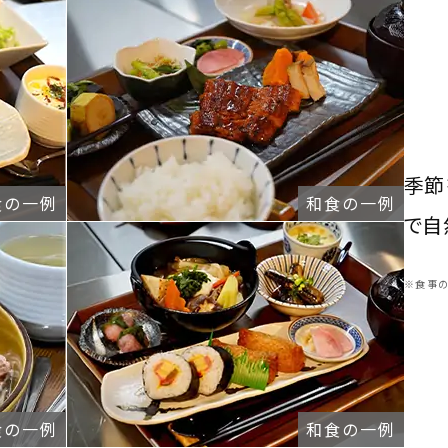
季節
食の一例
和食の一例
で
自
※食事
食の一例
和食の一例