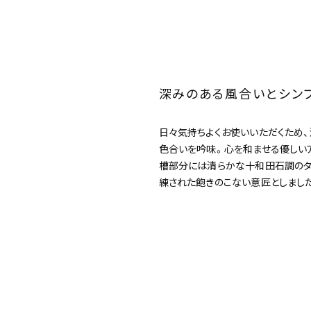
深みのある風合いと
シン
日々気持ちよくお使いいただくため
色合いを吟味。心を和ませる優しい
槽部分には清らかな十和田石調のタ
練された飽きのこない意匠としまし