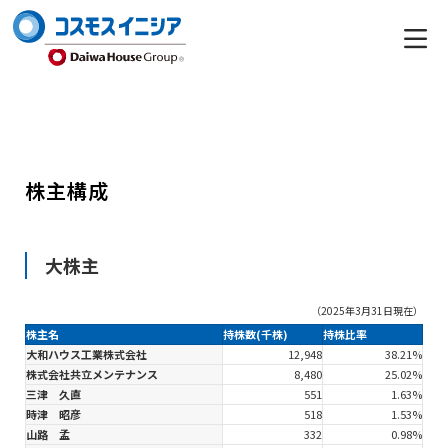
株主構成
大株主
（2025年3月31日現在）
株主名
持株数(千株)
持株比率
大和ハウス工業株式会社
12,948
38.21%
株式会社共立メンテナンス
8,480
25.02%
三津 久直
551
1.63%
時津 昭彦
518
1.53%
山路 孟
332
0.98%