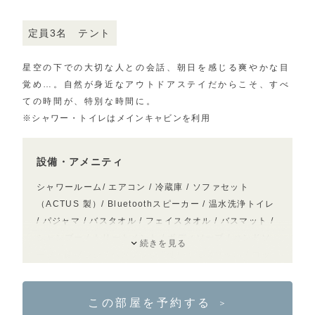
定員3名
テント
星空の下での大切な人との会話、
朝日を感じる爽やかな目
覚め…。
自然が身近なアウトドアステイだからこそ、
すべ
ての時間が、特別な時間に。
※シャワー・トイレはメインキャビンを利用
設備・アメニティ
シャワールーム/ エアコン / 冷蔵庫 / ソファセット
（ACTUS 製）/ Bluetoothスピーカー / 温水洗浄トイレ
/ パジャマ / バスタオル / フェイスタオル / バスマット /
シャンプー / トリートメント / ボディソープ / ハンドソ
続きを見る
ープ / 歯ブラシ / ヘアブラシ / 使い捨てスリッパ / コッ
トン綿棒 / 女性用アメニティ（メイク落とし・洗顔料・
化粧水・乳液）/ 電気ケトル / ドライヤー / 虫よけスプレ
この部屋を予約する
＞
ー