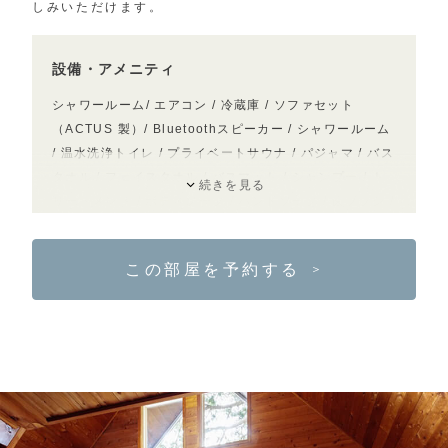
しみいただけます。
設備・アメニティ
シャワールーム/ エアコン / 冷蔵庫 / ソファセット
（ACTUS 製）/ Bluetoothスピーカー / シャワールーム
/ 温水洗浄トイレ / プライベートサウナ / パジャマ / バス
タオル / フェイスタオル / バスマット / シャンプー / ト
続きを見る
リートメント / ボディソープ / ハンドソープ / 歯ブラシ /
ヘアブラシ / 使い捨てスリッパ / コットン綿棒 / 女性用
アメニティ（メイク落とし・洗顔料・化粧水・乳液）/ 電
この部屋を予約する
＞
気ケトル / ドライヤー / 虫よけスプレー