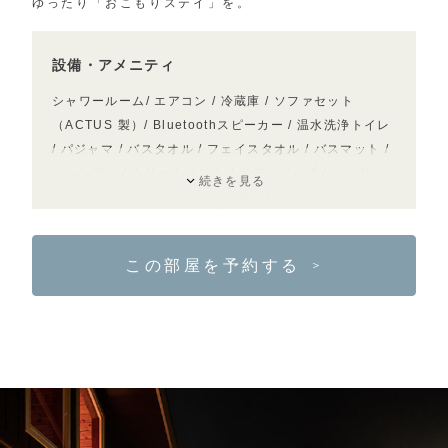
ゆったり
「おこもりステイ」を。
設備・アメニティ
シャワールーム/ エアコン / 冷蔵庫 / ソファセット
（ACTUS 製）/ Bluetoothスピーカー / 温水洗浄トイレ
/ パジャマ / バスタオル / フェイスタオル / バスマット /
シャンプー / トリートメント / ボディソープ / ハンドソ
続きを見る
ープ / 歯ブラシ / ヘアブラシ / 使い捨てスリッパ / コッ
トン綿棒 / 女性用アメニティ（メイク落とし・洗顔料・
化粧水・乳液）/ 電気ケトル / ドライヤー / 虫よけスプレ
この部屋を予約する
＞
ー