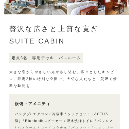
贅沢な広さと上質な寛ぎ
SUITE CABIN
定員6名
専用デッキ
バスルーム
大きな窓からやさしい光がさし込む、
広々としたキャビ
ン。限定2棟の特別な
空間で、大切な人たちと、贅沢で優
雅な
時間を。
設備・アメニティ
バスタブ/ エアコン / 冷蔵庫 / ソファセット（ACTUS
製）/ Bluetoothスピーカー / 温水洗浄トイレ / パジャマ
/ バスタオル / フェイスタオル / バスマット / シャンプー