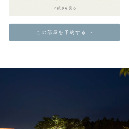
/ トリートメント / ボディソープ / ハンドソープ / 歯ブラ
続きを見る
シ / ヘアブラシ / 使い捨てスリッパ / コットン綿棒 / 女
性用アメニティ（メイク落とし・洗顔料・化粧水・乳
液）/ 電気ケトル / ドライヤー / 虫よけスプレー
この部屋を予約する
＞