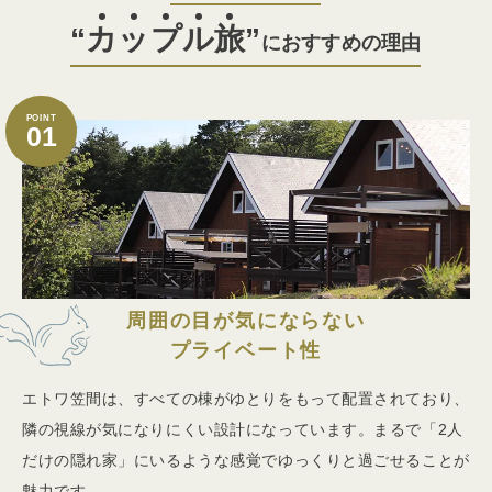
“
カ
ッ
プ
ル
旅
”
におすすめの理由
POINT
01
周囲の目が気にならない
プライベート性
エトワ笠間は、すべての棟がゆとりをもって配置されており、
隣の視線が気になりにくい設計になっています。まるで「2人
だけの隠れ家」にいるような感覚でゆっくりと過ごせることが
魅力です。