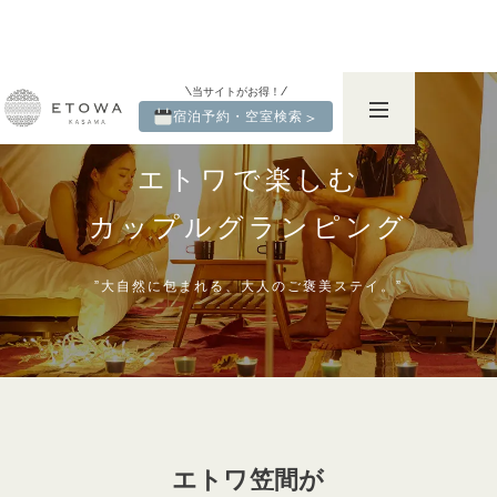
当サイトがお得！
宿泊予約・空室検索
＞
エトワで楽しむ
カップルグランピング
”大自然に包まれる、大人のご褒美ステイ。”
エトワ笠間が