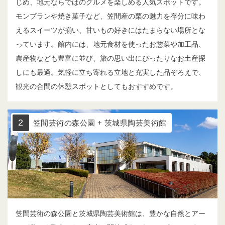
じめ、地元ならではのグルメを楽しめる人気スポットです。
モンブランや焼き菓子など、笠間産の栗の魅力を存分に味わ
えるスイーツが揃い、甘いもの好きにはたまらない場所とな
っています。館内には、地元食材を使ったお惣菜や加工品、
農産物なども豊富に並び、旅の思い出にぴったりなお土産探
しにも最適。気軽に立ち寄れる立地と充実した品ぞろえで、
観光の合間の休憩スポットとしてもおすすめです。
2
笠間芸術の森公園 + 茨城県陶芸美術館
笠間芸術の森公園と茨城県陶芸美術館は、豊かな自然とアー