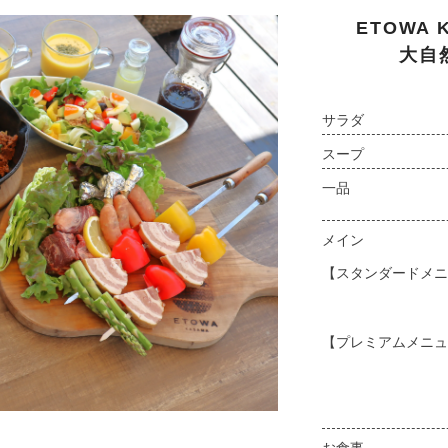
ETOWA K
大自
サラダ
スープ
一品
メイン
【スタンダードメニ
【プレミアムメニュ
お食事