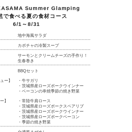
ASAMA Summer Glamping
然で食べる夏の食材コース
6/1～8/31
地中海風サラダ
カボチャの冷製スープ
サーモンとクリームチーズの手作り！
生春巻き
BBQセット
ュー】
・牛サガリ
・茨城県産ローズポークウインナー
・ベーコンの串焼季節の焼き野菜
ー】
・常陸牛肩ロース
・茨城県産ローズポークスペアリブ
・茨城県産ローズポークウインナー
・茨城県産ローズポークベーコン
・季節の焼き野菜
台湾風まぜめし