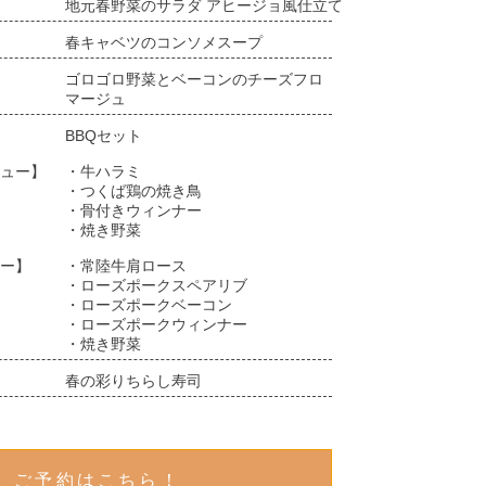
地元春野菜のサラダ アヒージョ風仕立て
春キャベツのコンソメスープ
ゴロゴロ野菜とベーコンのチーズフロ
マージュ
BBQセット
ュー】
・牛ハラミ
・つくば鶏の焼き鳥
・骨付きウィンナー
・焼き野菜
ー】
・常陸牛肩ロース
・ローズポークスペアリブ
・ローズポークベーコン
・ローズポークウィンナー
・焼き野菜
春の彩りちらし寿司
ご予約はこちら！