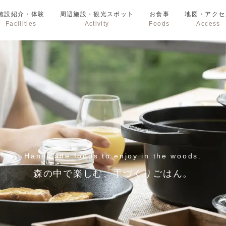
施設紹介・体験
周辺施設・観光スポット
お食事
地図・アクセ
Facilities
Activity
Foods
Access
Handmade foods to enjoy in the woods.
森の中で楽しむ、手づくりごはん。