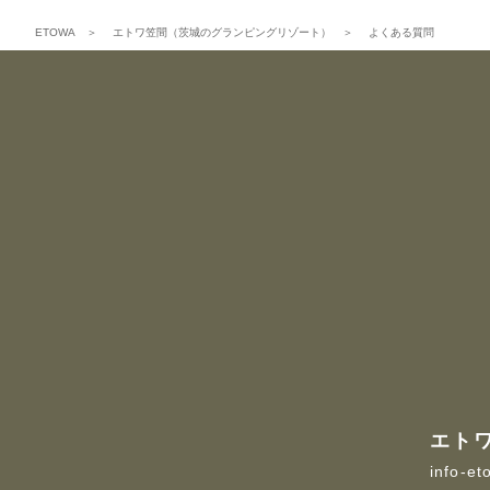
ETOWA
＞
エトワ笠間（茨城のグランピングリゾート）
＞
よくある質問
エト
info-et