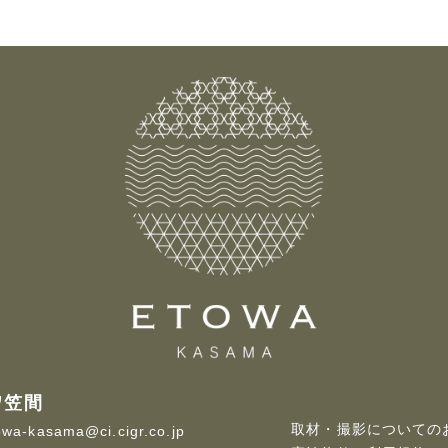
ワ笠間
取材・撮影についての
owa-kasama@ci.cigr.co.jp