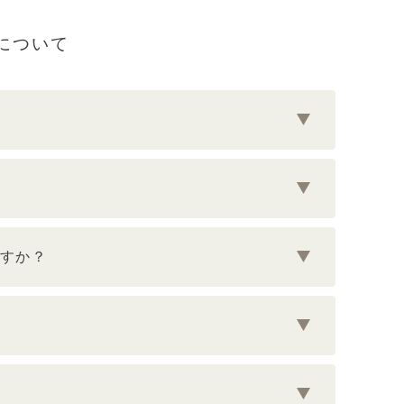
について
すか？