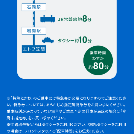
Item
1
of
※「特急ときわ」のご乗車には特急券が必要となりますのでご注意くださ
2
い。 特急券については、あらかじめ指定席特急券をお買い求めください。
乗車時刻が決まっていない場合やご乗車予定の列車が満席の場合は「座
席未指定券」をお買い求めください。
※往路:最寄駅からはタクシーをご利用ください。 復路:タクシーをご利用
の場合は、フロントスタッフに「配車時間」をお伝えください。