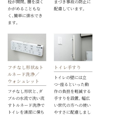
まづき事故の防止に
栓が開閉。腰を深く
配慮しています。
かがめることもな
く、簡単に排水でき
ます。
フチなし形状&ト
トイレ手すり
ルネード洗浄／
トイレの壁には立
ウォシュレット
つ・座るといった動
フチなし形状と、ダ
作の負担を軽減する
ブルの水流で洗い流
手すりを設置。幅広
すトルネード洗浄で
い世代の方への使い
トイレを清潔に保ち
やすさに配慮しまし