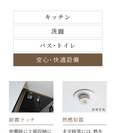
キッチン
洗面
バス・トイレ
安心・快適設備
参考写真
耐震ラッチ
熱感知器
地震時に上部収納に
火災時等には、熱を