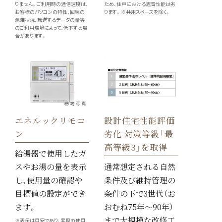
りません。ご利用時の通信速度は、
ため、住戸における遮音性能は劣
お客様のパソコンの特性、回線の
ります。※共用スペースを除く。
混雑状況、転送するデータの量等
のご利用環境によって、低下する場
合があります。
参考写真
エネルックリモコ
設計住宅性能評価
ン
劣化 対策等級「最
高等級3」を取得
給湯器で使用したガ
スやお湯の量を表示
通常想定される自然
し、使用量の確認や
条件及び維持管理の
目標値の設定ができ
条件の下で3世代（お
ます。
おむね75年～90年）
まで大規模な改修工
※表示は目安であり、実際の使用