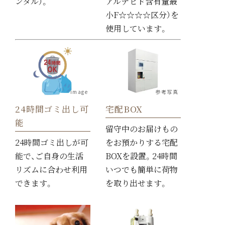
ンタル）。
アルデヒド含有量最
小F☆☆☆☆区分）を
来場予約する
使用しています。
image
参考写真
「イニシアグラン大分駅前」マンションギャラリー
24時間ゴミ出し可
宅配BOX
能
留守中のお届けもの
営業時間
10:00～18:00
24時間ゴミ出しが可
をお預かりする宅配
定休日
水・木曜日（祝日は営業）
（夏季・年末年始休暇あり）
能で、ご自身の生活
BOXを設置。24時間
リズムに合わせ利用
いつでも簡単に荷物
0120-1248-36
できます。
を取り出せます。