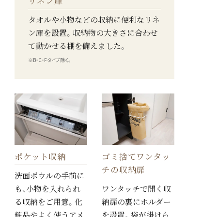
リネン庫
タオルや小物などの収納に便利なリネ
ン庫を設置。収納物の大きさに合わせ
て動かせる棚を備えました。
※B・C・Fタイプ除く。
ポケット収納
ゴミ捨てワンタッ
チの収納扉
洗面ボウルの手前に
も、小物を入れられ
ワンタッチで開く収
る収納をご用意。化
納扉の裏にホルダー
粧品やよく使うアメ
を設置。袋が掛けら