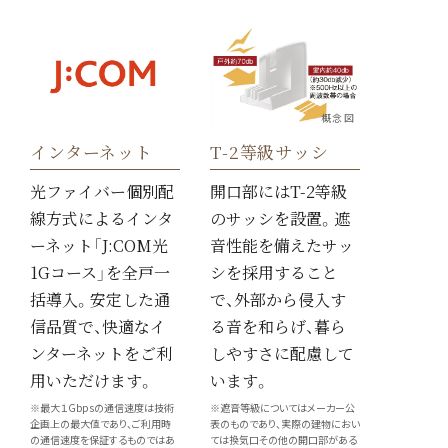
概念図
インターネット
T-2等級サッシ
光ファイバー個別配
開口部にはT-2等級
線方式によるインタ
のサッシを設置。遮
ーネット「J:COM光
音性能を備えたサッ
1Gコース」を全戸一
シを採用すること
括導入。安定した通
で、外部から侵入す
信品質で、快適なイ
る音を和らげ、暮ら
ンターネットをご利
しやすさに配慮して
用いただけます。
います。
※最大１Gbpsの通信速度は技術
※遮音等級についてはメーカー公
企画上の最大値であり、ご利用時
表のものであり、実際の建物におい
の通信速度を保証するものではあ
ては換気口その他の開口部がある