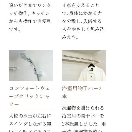
追いだきまでワンタ
４点を支えること
ッチ操作。キッチン
で、身体にかかる力
からも操作でき便利
を分散し、入浴する
です。
人をやさしく包み込
みます。
コンフォートウェ
浴室用物干バー2
ーブクリックシャ
本
ワー
洗濯物を掛けられる
大粒の水玉が左右に
浴室用の物干バーを
スイングしながら勢
2本設置しました。雨
いよく吐水するウエ
天時、洗濯物を乾か