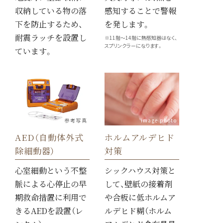
収納している物の落
感知することで警報
下を防止するため、
を発します。
耐震ラッチを設置し
※11階〜14階に熱感知器はなく、
スプリンクラーになります。
ています。
参考写真
image photo
AED（自動体外式
ホルムアルデヒド
除細動器）
対策
LINE登録する
心室細動という不整
シックハウス対策と
脈による心停止の早
して、壁紙の接着剤
資料を取り寄せる
期救命措置に利用で
や合板に低ホルムア
きるAEDを設置（レ
ルデヒド糊（ホルム