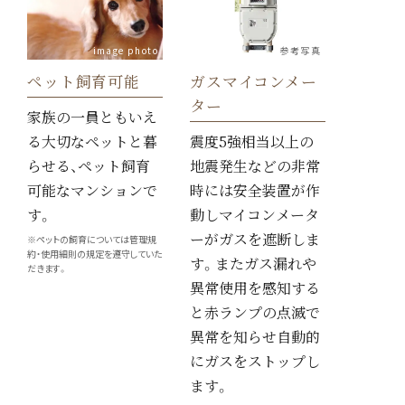
image photo
参考写真
ペット飼育可能
ガスマイコンメー
ター
家族の一員ともいえ
る大切なペットと暮
震度5強相当以上の
らせる、ペット飼育
地震発生などの非常
可能なマンションで
時には安全装置が作
す。
動しマイコンメータ
ーがガスを遮断しま
※ペットの飼育については管理規
約・使用細則の規定を遵守していた
す。またガス漏れや
だきます。
異常使用を感知する
と赤ランプの点滅で
異常を知らせ自動的
にガスをストップし
ます。