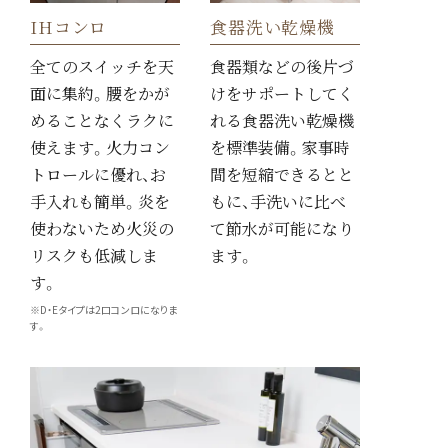
IHコンロ
食器洗い乾燥機
全てのスイッチを天
食器類などの後片づ
面に集約。腰をかが
けをサポートしてく
めることなくラクに
れる食器洗い乾燥機
使えます。火力コン
を標準装備。家事時
トロールに優れ、お
間を短縮できるとと
手入れも簡単。炎を
もに、手洗いに比べ
使わないため火災の
て節水が可能になり
リスクも低減しま
ます。
す。
※D・Eタイプは2口コンロになりま
す。