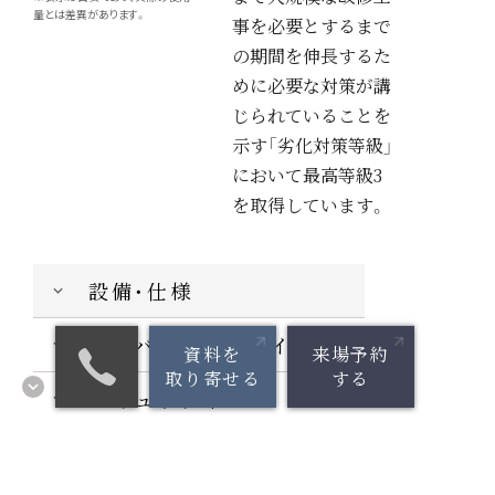
量とは差異があります。
事を必要とするまで
の期間を伸長するた
めに必要な対策が講
じられていることを
示す「劣化対策等級」
において最高等級3
を取得しています。
設備・仕様
ユニバーサルデザイン
資料を
来場予約
取り寄せる
する
セキュリティ
構造