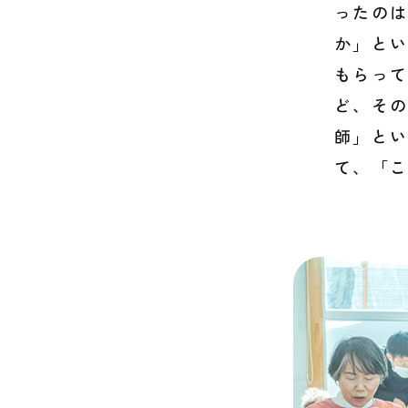
ったの
か」と
もらっ
ど、そ
師」と
て、「