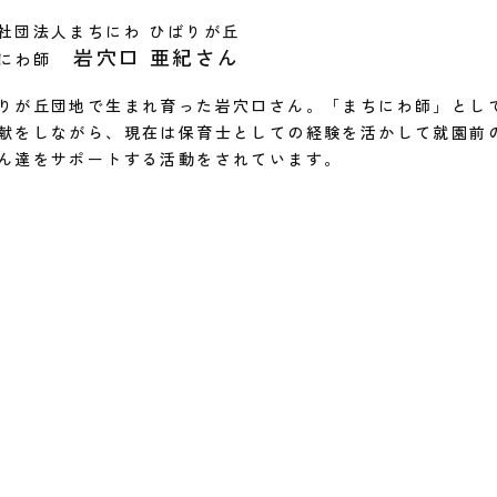
社団法人まちにわ ひばりが丘
岩穴口 亜紀さん
にわ師
りが丘団地で生まれ育った岩穴口さん。「まちにわ師」とし
献をしながら、現在は保育士としての経験を活かして就園前
ん達をサポートする活動をされています。