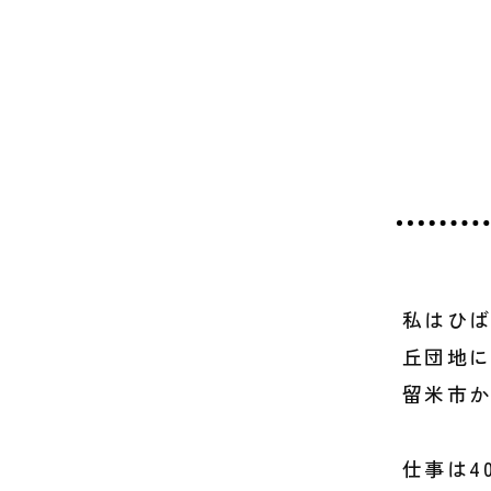
私はひば
丘団地
留米市
仕事は4