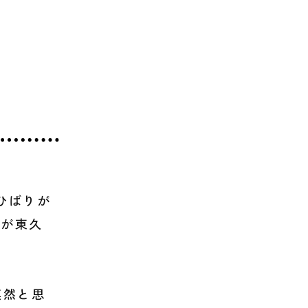
ひばりが
たが東久
漠然と思