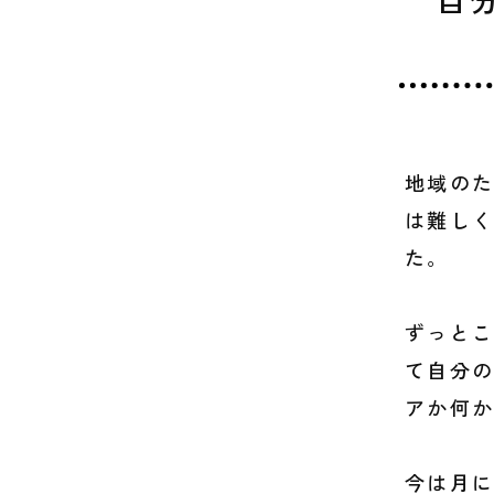
地域の
は難し
た。
ずっと
て自分
アか何
今は月