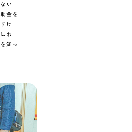
はない
補助金を
ですけ
ちにわ
とを知っ