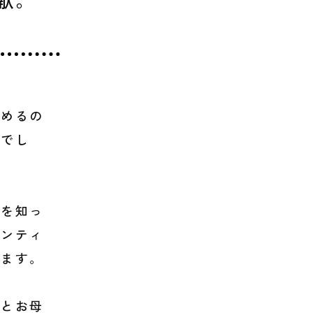
始めるの
船でし
子を知っ
ランティ
います。
んとお母