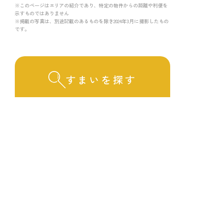
※このページはエリアの紹介であり、特定の物件からの距離や利便を
示すものではありません
※掲載の写真は、別途記載のあるものを除き2024年3月に撮影したもの
です。
すまいを探す
「ひばりが丘」エリアの物件情報をご紹介します。
物件情報