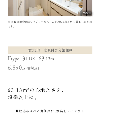
洗面室
※掲載の画像はAタイプモデルルームを2026年4月に撮影したもの
です。
限定1邸 家具付き分譲住戸
F
3
63
type
LDK
.13m²
6,850
万円(税込)
63.13m²の心地よさを、
想像以上に。
開放感あふれる角住戸に、家具をレイアウト