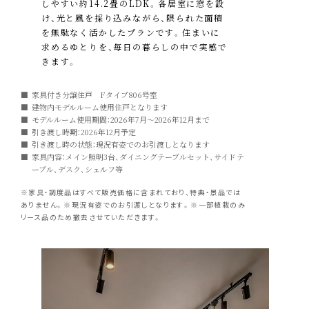
しやすい約14.2畳のLDK。各居室に窓を設
け、光と風を採り込みながら、限られた面積
を無駄なく活かしたプランです。住まいに
求めるゆとりを、毎日の暮らしの中で実感で
きます。
家具付き分譲住戸 Fタイプ806号室
建物内モデルルーム使用住戸となります
モデルルーム使用期間：2026年7月～2026年12月まで
引き渡し時期：2026年12月予定
引き渡し時の状態：現況有姿でのお引渡しとなります
家具内容：メイン照明3台、ダイニングテーブルセット、サイドテ
ーブル、デスク、シェルフ等
※家具・調度品はすべて販売価格に含まれており、特典・景品では
ありません。※現況有姿でのお引渡しとなります。※一部植栽のみ
リース品のため撤去させていただきます。