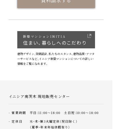
資料請求する
資料請求する
新築マンションINITIA
住まい、暮らしへのこだわり
建物デザイン、空間設計、私たちのスタンス、
建物品質・アフタ
ーサービスなど、
イニシア新築マンションについての詳しい
イニシア南茨木 現地販売センター
情報をご覧になれます。
営業時間
平日：11:00～18:00 土日祝：10:00～18:00
定休日
水・木・第3火曜定休（祝日除く）
（夏季・年末年始休暇有り）
イニシア南茨木 現地販売センター
0120-59-1248
営業時間
平日：11:00～18:00 土日祝：10:00～18:00
定休日
水・木・第3火曜定休（祝日除く）
（夏季・年末年始休暇有り）