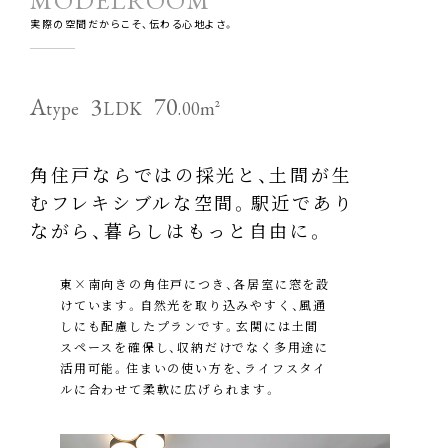
MODELROOM
実際の空間だからこそ、伝わる心地よさ。
A
3
70
type
LDK
.00m²
角住戸ならではの採光と、土間が生
むフレキシブルな空間。駅近であり
ながら、暮らしはもっと自由に。
東×南向きの角住戸につき、各居室に窓を設
けています。自然光を取り込みやすく、風通
しにも配慮したプランです。玄関には土間
スペースを確保し、収納だけでなく多用途に
活用可能。住まいの使い方を、ライフスタイ
ルに合わせて柔軟に広げられます。