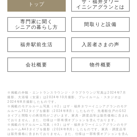
ザ・福井タワー
トップ
イニシアグランとは
専門家に聞く
間取りと設備
シニアの暮らし方
福井駅前生活
入居者さまの声
会社概要
物件概要
※掲載の外観・エントランスラウンジ・クラブラウンジ写真は2024年7月
撮影、大浴場（女湯）は2024年10月撮影、プレイルーム・スタジオは
2024年8月撮影したものです。
※掲載のモデルルーム写真（※2）はザ・福井タワーイニシアグランのモデ
ルルームF52タイプを撮影（2024年8月）したもので、先着順住戸のG52
タイプと間取りの再現性がございます。家具・調度品等は販売価格に含まれ
ておりません。また、仕様は一部有償オプションを含んでおります。
※掲載のモデルルーム写真（※3）はザ・福井タワーイニシアグランのモデ
ルルームA43タイプを撮影（2024年8月）したものです。家具・調度品等
は販売価格に含まれておりません。また、仕様は一部有償オプションを含ん