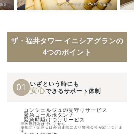
月撮影）
クラブラウンジ（2024年7月撮影）
ザ・福井タワー イニシアグランの
4つのポイント
いざという時にも
01
安心
できるサポート体制
コンシェルジュの見守りサービス
緊急コールボタン /
緊急時駆けつけサービス
※医療行為は行いません。
※夜間・定休日は外部連携により警備会社が駆けつけま
す。