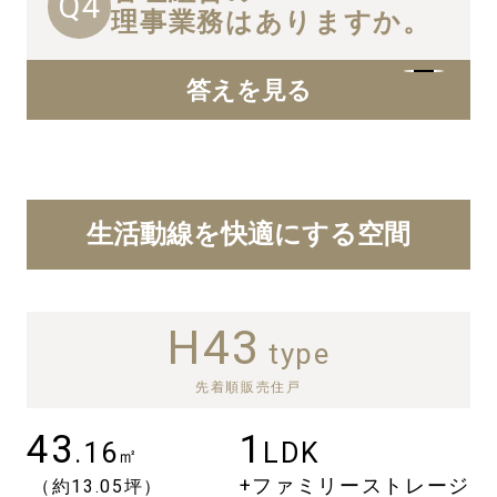
Q4
理事業務はありますか。
答えを見る
生活動線を快適にする空間
H43
type
先着順販売住戸
43
1
.16
LDK
㎡
C
+ファミリーストレージ
（約13.05坪）