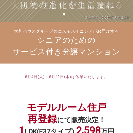
外観写真（2024年7月撮影）
外観写真（2024年7月撮影）
image photo
大和ハウスグループのコスモスイニシアがお届けする
シニアのための
サービス付き分譲マンション
8月4日(火)～8月13日(木)は休業いたします。
モデルルーム住戸
再登録
にて販売決定！
1
2,598
LDK
(E37タイプ)
万円