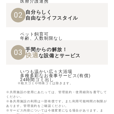
医療介護連携
自分らしく
02
自由なライフスタイル
ペット飼育可
年齢、人数制限なし
手間からの解放！
03
快適
な設備とサービス
いつも温かい広々大浴場
多種多彩なお食事サービス(有償)
24時間ゴミ出し
※粗大ゴミや特殊ゴミは除きます。
※共用施設の使用にあたっては、管理規約・使用細則を遵守して
ください。
※各共用施設の利用は一部有償です。また利用可能時間の制限が
あります。管理規約をご確認ください。
※サービス内容については今後変更になる場合があります。ま