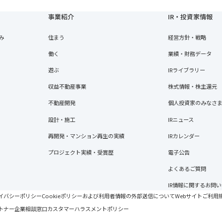
事業紹介
IR・投資家情報
み
住まう
経営方針・戦略
働く
業績・財務データ
遊ぶ
IRライブラリー
収益不動産事業
株式情報・株主還元
不動産開発
個人投資家のみなさ
設計・施工
IRニュース
再開発・マンション再生の実績
IRカレンダー
プロジェクト実績・受賞歴
電子公告
よくあるご質問
IR情報に関するお問
イバシーポリシー
Cookieポリシーおよび利用者情報の外部送信について
Webサイトご利用
トナー企業相談窓口
カスタマーハラスメントポリシー