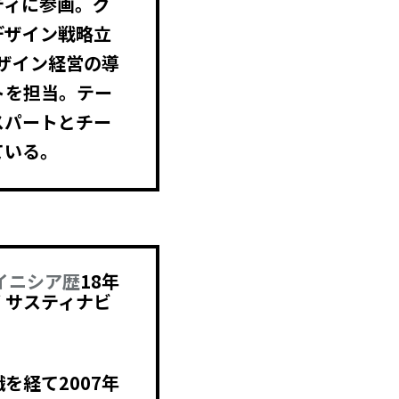
ティに参画。グ
デザイン戦略立
ザイン経営の導
トを担当。テー
スパートとチー
ている。
イニシア歴
18年
部 サスティナビ
を経て2007年