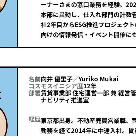
ーナーさまの窓口業務を経験。20
本部に異動し、仕入れ部門の計数
社2年目からESG推進プロジェク
向けの情報発信・イベント開催に
名前
向井 優里子／Yuriko Mukai
コスモスイニシア歴
12年
E
部署
賃貸事業部 住宅運営一部 兼 経営
ナビリティ推進室
経歴
東京都出身。不動産売買営業職、
勤務を経て2014年に中途入社。