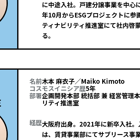
に中途入社。戸建分譲事業を中心に
年10月からESGプロジェクトに参
ティナビリティ推進室にて社内啓
る。
名前
木本 麻衣子／Maiko Kimoto
コスモスイニシア歴
5年
部署
企画開発本部 統括部 兼 経営管理
E
リティ推進室
経歴
大阪府出身。2021年に新卒入社。
は、賃貸事業部にてサブリース事