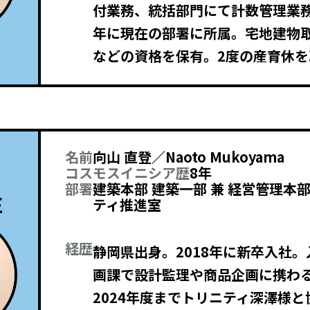
付業務、統括部門にて計数管理業務
年に現在の部署に所属。宅地建物
などの資格を保有。2度の産育休を
名前
向山 直登／Naoto Mukoyama
コスモスイニシア歴
8年
部署
建築本部 建築一部 兼 経営管理本
E
ティ推進室
経歴
静岡県出身。2018年に新卒入社
画課で設計監理や商品企画に携わる
2024年度までトリニティ深澤様