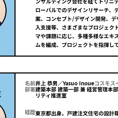
ンサルティング会社を経てトリニ
ローバルでのデザインリサーチ、
案、コンセプト/デザイン開発、デ
入支援等、さまざまなプロジェク
マや課題に応じ、多種多様なエキ
ムを編成、プロジェクトを指揮し
名前
井上 恭男／Yasuo Inoue
コスモス
部署
建築本部 建築一部 兼 経営管理本
E
リティ推進室
経歴
東京都出身。戸建注文住宅の設計職