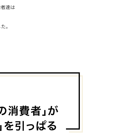
活者達は
した。