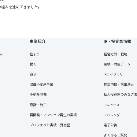
り組みを進めてきました。
事業紹介
IR・投資家情報
み
住まう
経営方針・戦略
働く
業績・財務データ
遊ぶ
IRライブラリー
収益不動産事業
株式情報・株主還元
不動産開発
個人投資家のみなさ
設計・施工
IRニュース
再開発・マンション再生の実績
IRカレンダー
プロジェクト実績・受賞歴
電子公告
よくあるご質問