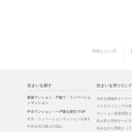
売却したい方
住まいを探す
住まいを売りたい/
新築マンション・戸建て・リノベーショ
当社分譲物件オーナー
ンマンション
コスモスイニシアの売
中古マンション・一戸建を探す/TOP
マンション直接買取り
中古・リノベ―ションマンションを探す
住み替え売却サービス
中古住宅の購入の流れ
住みながら買取り（リ