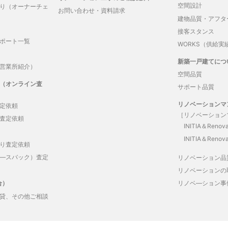
空間設計
り（オーナーチェ
お問い合わせ・資料請求
建物品質・アフタ
接客スタンス
ポート一覧
WORKS（供給実
新築一戸建てにつ
営業所紹介）
空間品質
（オンライン査
サポート品質
リノベーションマ
定依頼
［リノベーション
査定依頼
INITIA＆Renova
INITIA＆Renova
り査定依頼
―スバック）査定
リノベーション品
リノベーションの
合）
リノベ―ション事
貸、その他ご相談