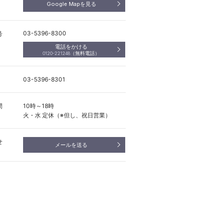
Google Mapを見る
03-5396-8300
号
電話をかける
（無料電話）
0120-221248
03-5396-8301
間
10時～18時
火・水 定休（※但し、祝日営業）
せ
メールを送る