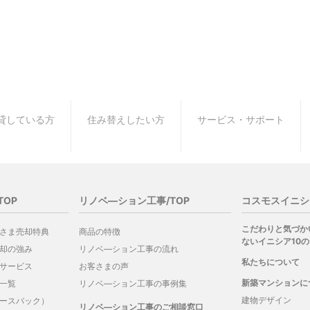
貸している方
住み替えしたい方
サービス・サポート
TOP
リノベ―ション工事/TOP
コスモスイニシ
こだわりと気づか
さま売却特典
商品の特徴
ないイニシア10
却の強み
リノベ―ション工事の流れ
私たちについて
サービス
お客さまの声
新築マンションに
一覧
リノベ―ション工事の事例集
建物デザイン
ースバック）
リノベ―ション工事のご相談窓口