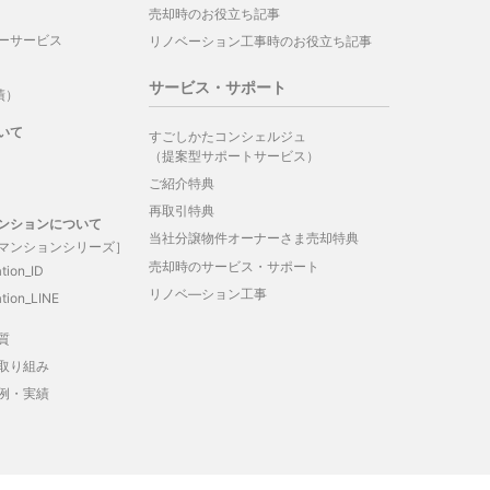
売却時のお役立ち記事
ーサービス
リノベーション工事時のお役立ち記事
サービス・サポート
績）
いて
すごしかたコンシェルジュ
（提案型サポートサービス）
ご紹介特典
再取引特典
ンションについて
当社分譲物件オーナーさま売却特典
マンションシリーズ］
売却時のサービス・サポート
tion_ID
リノベ―ション工事
tion_LINE
質
取り組み
例・実績