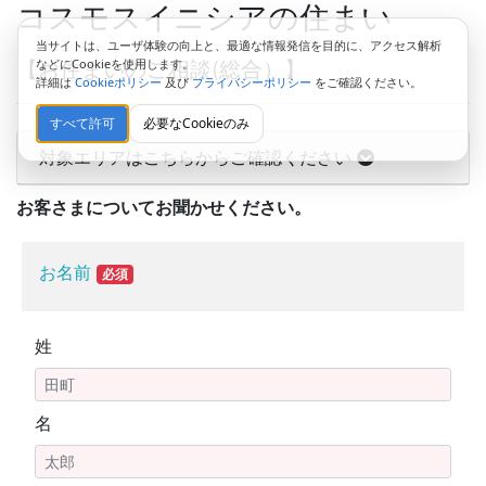
コスモスイニシアの住まい
当サイトは、ユーザ体験の向上と、最適な情報発信を目的に、アクセス解析
などにCookieを使用します。
【お住まいのご相談(総合）】
詳細は
Cookieポリシー
及び
プライバシーポリシー
をご確認ください。
すべて許可
必要なCookieのみ
対象エリアはこちらからご確認ください
お客さまについてお聞かせください。
お名前
必須
姓
名