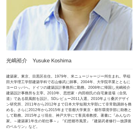
光嶋裕介 Yusuke Koshima
建築家。東京、目黒区在住。1979年、米ニュージャージー州生まれ。早稲
田大学理工学部建築学科で石山修武に師事。2004年、大学院卒業とともに
ヨーロッパへ。ドイツの建築設計事務所に勤務。2008年に帰国し光嶋裕介
建築設計事務所を主宰。2010年、思想家・内田樹氏の自宅兼道場（合気
道）である凱風館を設計。SDレビュー2011入選。2010年より桑沢デザイ
ン研究所、2011年から2012年まで日本大学短期大学部にて非常勤講師を務
める。さらに2012年から2015年まで首都大学東京・都市環境学部に助教と
して勤務。2015年より現在、神戸大学にて客員准教授。著書に『みんなの
家。～建築家1年生の初仕事～』『幻想都市風景』『建築武者修行―放課後
のベルリン』など。