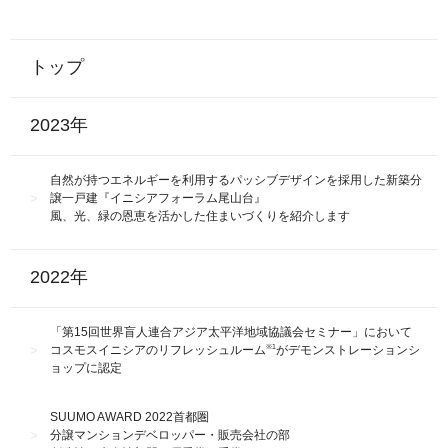
トップ
2023年
自然が持つエネルギーを利用するパッシブデザインを採用した新築分
譲一戸建『イニシアフォーラム尾山台』
風、光、緑の恩恵を活かした住まいづくりを紹介します
2022年
「第15回世界盲人連合アジア太平洋地域協議会セミナー」において
※1
コスモスイニシアのリフレッシュルーム
がデモンストレーションシ
ョップに認定
SUUMO AWARD 2022首都圏
分譲マンションデベロッパー・販売会社の部