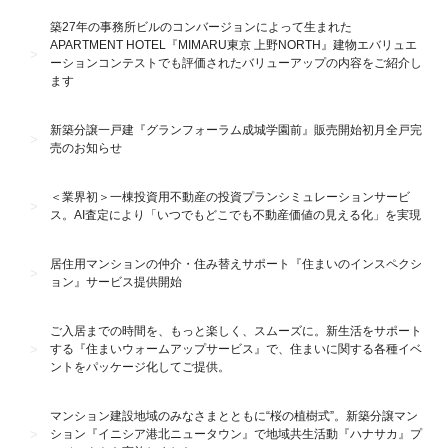
築27年の事務所ビルのコンバージョンによって生まれた
APARTMENT HOTEL『MIMARU東京 上野NORTH』建物エバリュエ
ーションコンテストでも評価されたバリューアップの内容をご紹介し
ます
新築分譲一戸建『グランフォーラム成城学園前』販売開始初月全戸完
売のお知らせ
＜業界初＞一棟投資用不動産の投資プランシミュレーションサービ
ス。AI査定により「いつでもどこでも不動産価値の見える化」を実現
居住用マンションの仲介・住み替えサポート『住まいのインスペクシ
ョン』サービス提供開始
ご入居までの時間を、もっと楽しく、スムーズに。新生活をサポート
する『住まいウォームアップサービス』で、住まいに関する各種イベ
ントをパッケージ化してご提供。
マンション建設地域のみなさまとともに“桜の植樹式”。新築分譲マン
ション『イニシア港北ニュータウン』で地域共生活動『ハナサカ』プ