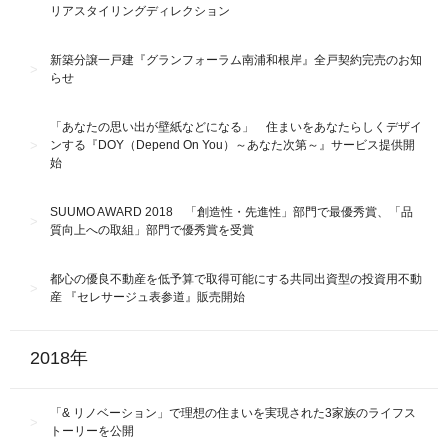
リアスタイリングディレクション
新築分譲一戸建『グランフォーラム南浦和根岸』全戸契約完売のお知
らせ
「あなたの思い出が壁紙などになる」 住まいをあなたらしくデザイ
ンする『DOY（Depend On You）～あなた次第～』サービス提供開
始
SUUMO AWARD 2018 「創造性・先進性」部門で最優秀賞、「品
質向上への取組」部門で優秀賞を受賞
都心の優良不動産を低予算で取得可能にする共同出資型の投資用不動
産 『セレサージュ表参道』販売開始
2018年
「& リノベーション」で理想の住まいを実現された3家族のライフス
トーリーを公開