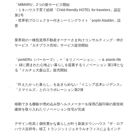
「MIMARU」2つの新サービス開始
・ミキハウス⼦育て総研「Child-friendly HOTEL for travelers」認定
第1号
・世界初プロジェクター付きシーリングライト「popIn Aladdin」設
置
業界初の一棟投資用不動産オーナーさま向けコンサルティング・仲介
サービス『カチプラス売却』サービス提供開始
「perkERs（パーカーズ）」×「＆リノベーション」 ～＆ plants life
～ 緑に囲まれた心地よい暮らしを提案するリノベーション 第1弾とな
る『ドルチェ大森山王』販売開始
「叶えたかった暮らし」をあきらめない『イニシア志木レジデンス』
「スマイルズ」とのコラボレーション第2弾
移動できる棚板や埋め込み型ヘルスメーターを採用凸版印刷の新技術
建材を取り入れたリノベーション住宅が完成
デザイン性高く個性豊かな暮らしが叶う新築タウンハウス『ザ・ロア
ハウス吉祥寺』竣工 トランジットジェネラルオフィスによるインテ