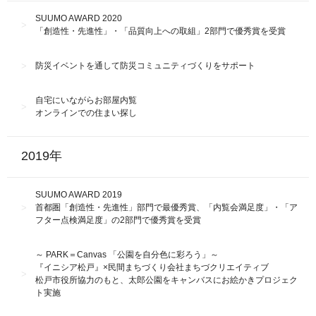
SUUMO AWARD 2020
「創造性・先進性」・「品質向上への取組」2部門で優秀賞を受賞
防災イベントを通して防災コミュニティづくりをサポート
自宅にいながらお部屋内覧
オンラインでの住まい探し
2019年
SUUMO AWARD 2019
首都圏「創造性・先進性」部門で最優秀賞、「内覧会満足度」・「ア
フター点検満足度」の2部門で優秀賞を受賞
～ PARK＝Canvas 「公園を自分色に彩ろう」～
『イニシア松戸』×民間まちづくり会社まちづクリエイティブ
松戸市役所協力のもと、太郎公園をキャンバスにお絵かきプロジェク
ト実施