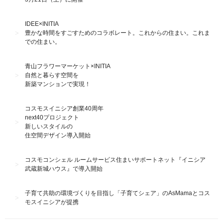
IDEE×INITIA
豊かな時間をすごすためのコラボレート。これからの住まい。これま
での住まい。
青山フラワーマーケット×INITIA
自然と暮らす空間を
新築マンションで実現！
コスモスイニシア創業40周年
next40プロジェクト
新しいスタイルの
住空間デザイン導入開始
コスモコンシェル ルームサービス住まいサポートネット『イニシア
武蔵新城ハウス』で導入開始
子育て共助の環境づくりを目指し「子育てシェア」のAsMamaとコス
モスイニシアが提携