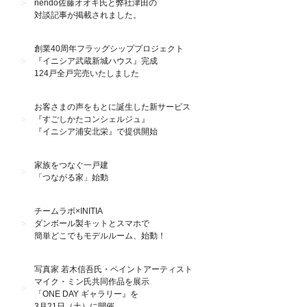
nendo佐藤オオキ氏と弊社津田の
対談記事が掲載されました。
創業40周年フラッグシッププロジェクト
『イニシア武蔵新城ハウス』完成
124戸全戸完売いたしました
お客さまの声をもとに誕生した新サービス
『すごしかたコンシェルジュ』
『イニシア浦安北栄』で提供開始
家族をつなぐ一戸建
「つながる家」始動
チームラボ×INITIA
ダンボール製キットとスマホで
簡単どこでもモデルルーム、始動！
写真家 若木信吾氏・ペイントアーティスト
マイク・ミン氏共同作品を展示
「ONE DAY ギャラリー』を
3月21日（土）に開催