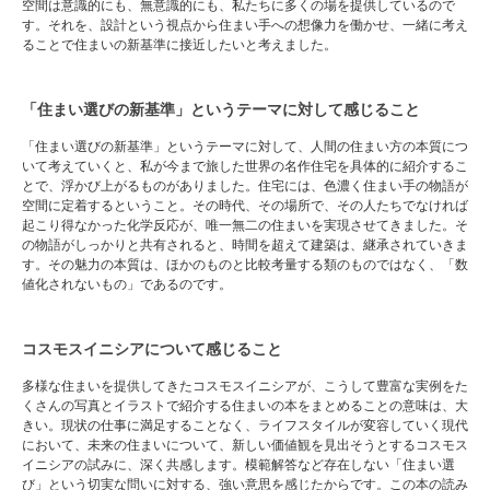
空間は意識的にも、無意識的にも、私たちに多くの場を提供しているので
す。それを、設計という視点から住まい手への想像力を働かせ、一緒に考え
ることで住まいの新基準に接近したいと考えました。
「住まい選びの新基準」というテーマに対して感じること
「住まい選びの新基準」というテーマに対して、人間の住まい方の本質につ
いて考えていくと、私が今まで旅した世界の名作住宅を具体的に紹介するこ
とで、浮かび上がるものがありました。住宅には、色濃く住まい手の物語が
空間に定着するということ。その時代、その場所で、その人たちでなければ
起こり得なかった化学反応が、唯一無二の住まいを実現させてきました。そ
の物語がしっかりと共有されると、時間を超えて建築は、継承されていきま
す。その魅力の本質は、ほかのものと比較考量する類のものではなく、「数
値化されないもの」であるのです。
コスモスイニシアについて感じること
多様な住まいを提供してきたコスモスイニシアが、こうして豊富な実例をた
くさんの写真とイラストで紹介する住まいの本をまとめることの意味は、大
きい。現状の仕事に満足することなく、ライフスタイルが変容していく現代
において、未来の住まいについて、新しい価値観を見出そうとするコスモス
イニシアの試みに、深く共感します。模範解答など存在しない「住まい選
び」という切実な問いに対する、強い意思を感じたからです。この本の読み