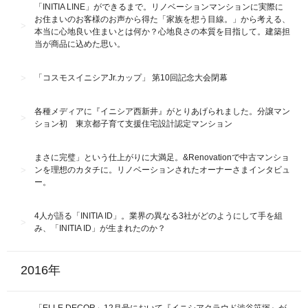
「INITIA LINE」ができるまで。リノベーションマンションに実際に
お住まいのお客様のお声から得た「家族を想う⽬線。」から考える、
本当に⼼地良い住まいとは何か？⼼地良さの本質を⽬指して。建築担
当が商品に込めた思い。
「コスモスイニシアJr.カップ」 第10回記念大会閉幕
各種メディアに『イニシア西新井』がとりあげられました。分譲マン
ション初 東京都子育て支援住宅設計認定マンション
まさに完璧」という仕上がりに大満足。&Renovationで中古マンショ
ンを理想のカタチに。リノベーションされたオーナーさまインタビュ
ー。
4人が語る「INITIA ID」。業界の異なる3社がどのようにして手を組
み、「INITIA ID」が生まれたのか？
2016年
「ELLE DECOR」12月号において『イニシアクラウド渋谷笹塚』が