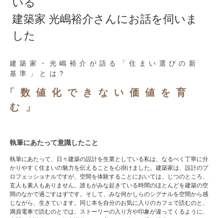
いる
建築家 光嶋裕介さんにお話を伺いま
した
建築家・光嶋裕介が語る「住まい選びの新
基準」とは?
「数値化できない価値を育
む」
執筆にあたって意識したこと
執筆にあたって、日々建築の設計を生業としている私は、なるべく丁寧に分
かりやすく住まいの魅力を伝えることを心掛けました。建築家は、設計のプ
ロフェッショナルですが、空間を体験することにおいては、じつのところ、
玄人も素人もありません。誰もがみな起きている時間のほとんどを建築の空
間のなかで過ごすはずです。そして、みな何かしらのシグナルを空間から感
じながら、生きています。同じ本を自分のお気に入りのカフェで読むのと、
満員電車で読むのとでは、ストーリーの入り方や印象が違ってくるように、