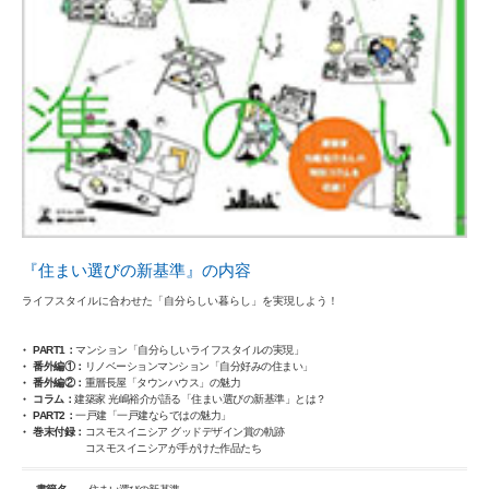
『住まい選びの新基準』の内容
ライフスタイルに合わせた「自分らしい暮らし」を実現しよう！
PART1：
マンション「自分らしいライフスタイルの実現」
番外編①：
リノベーションマンション「自分好みの住まい」
番外編②：
重層長屋「タウンハウス」の魅力
コラム：
建築家 光嶋裕介が語る「住まい選びの新基準」とは？
PART2：
一戸建「一戸建ならではの魅力」
巻末付録：
コスモスイニシア グッドデザイン賞の軌跡
コスモスイニシアが手がけた作品たち