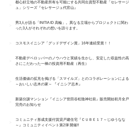
都心好立地の不動産所有を可能にする共同出資型不動産「セレサージ
ュ」シリーズ『セレサージュ代官山』
男3人が語る「INITIA ID 高輪」。異なる立場からプロジェクトに関わ
った3人がそれぞれの想いを語ります。
コスモスイニシア「グッドデザイン賞」16年連続受賞！！
不動産デベロッパーのノウハウと実績を生かし、安定した収益性の高
さにこだわった一棟の投資用不動産（再生）
生活価値の拡充を掲げる「スマイルズ」とのコラボレーションによる
～おいしい志木の家～ 『イニシア志木』
新築分譲マンション『イニシア世田谷松陰神社前』販売開始初月全戸
完売のお知らせ
コミュニティ形成支援付賃貸戸建住宅『ＣＵＢＥ１７～じゆうなな
～』コミュニティイベント第2弾 開催!!