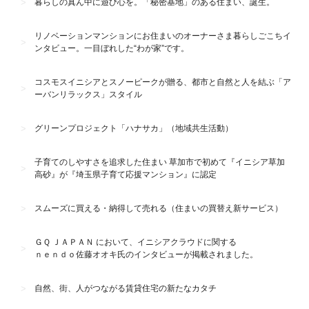
暮らしの真ん中に遊び心を。「秘密基地」のある住まい、誕生。
リノベーションマンションにお住まいのオーナーさま暮らしごこちイ
ンタビュー。一目ぼれした“わが家”です。
コスモスイニシアとスノーピークが贈る、都市と自然と人を結ぶ「ア
ーバンリラックス」スタイル
グリーンプロジェクト「ハナサカ」（地域共生活動）
子育てのしやすさを追求した住まい 草加市で初めて『イニシア草加
高砂』が『埼玉県子育て応援マンション』に認定
スムーズに買える・納得して売れる（住まいの買替え新サービス）
ＧＱ ＪＡＰＡＮ において、イニシアクラウドに関する
ｎｅｎｄｏ佐藤オオキ氏のインタビューが掲載されました。
自然、街、人がつながる賃貸住宅の新たなカタチ