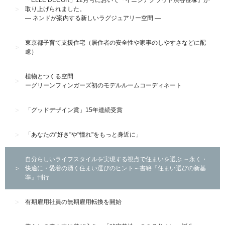
取り上げられました。
― ネンドが案内する新しいラグジュアリー空間 ―
東京都子育て支援住宅（居住者の安全性や家事のしやすさなどに配
慮）
植物とつくる空間
ーグリーンフィンガーズ初のモデルルームコーディネート
「グッドデザイン賞」15年連続受賞
「あなたの"好き"や"憧れ"をもっと身近に」
自分らしいライフスタイルを実現する視点で住まいを選ぶ ～永く・
快適に・愛着の湧く住まい選びのヒント～書籍『住まい選びの新基
準』刊行
有期雇用社員の無期雇用転換を開始