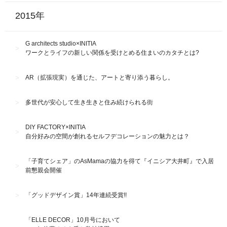
2015年
G architects studio×INITIA
ワークとライフの新しい関係を受けとめる住まいのカタチとは?
AR（拡張現実）を通じた、アートと寄り添う暮らし。
多世代が安心して生き生きと住み続けられる街
DIY FACTORY×INITIA
自分好みの空間が創れるセルフデコレーションの魅力とは？
「子育てシェア」のAsMamaの協力を得て『イニシア大井町』で入居
前懇親会開催
「グッドデザイン賞」14年連続受賞!!
「ELLE DECOR」10月号において