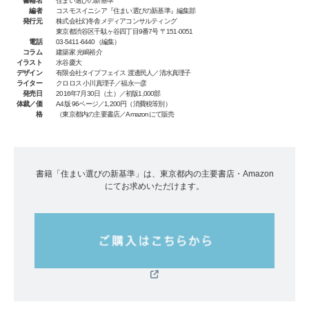
書籍名
住まい選びの新基準
編者
コスモスイニシア『住まい選びの新基準』編集部
発行元
株式会社幻冬舎メディアコンサルティング
東京都渋谷区千駄ヶ谷四丁目9番7号 〒151-0051
電話
03-5411-6440（編集）
コラム
建築家 光嶋裕介
イラスト
水谷慶大
デザイン
有限会社タイプフェイス 渡邊民人／清水真理子
ライター
クロロス 小川真理子／福永一彦
発売日
2016年7月30日（土）／初版1,000部
体裁／価
A4版 96ページ／1,200円（消費税等別）
格
（東京都内の主要書店／Amazonにて販売
書籍「住まい選びの新基準」は、東京都内の主要書店・Amazon
にてお求めいただけます。