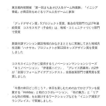
東京都内初開催 「第一回まちあそび人生ゲームIN葛飾」『イニシア
青砥』が商店街をめぐるリアル人生ゲームに参加
「グッドデザイン賞」5プロジェクト受賞、集合住宅部門では17年連
続受賞 コスモスモア（子会社）は、地域・コミュニティづくり部門
で受賞
新築分譲マンション建設地域のみなさまとともに実施してきた地域共
生活動『ハナサカ』プロジェクトが第12回キッズデザイン賞を受賞
しました
コスモスイニシアがご提供するリノベーションマンションシリーズ
『＆リノベーション』『伊達坂ハイツ』、『グレイス西麻布』の2件
が「全国リフォームアイデアコンテスト」全面改装部門で優秀賞を受
賞しました
「今度の休日どこ行こう？」休日を楽しむためのおでかけプランを提
案する「Holiday」と初のコラボレーション。「街の魅力」と「リア
ルな街の情報」をお届けするワークショップなどを『イニシア浦安グ
ランプレイス』で実施しました。