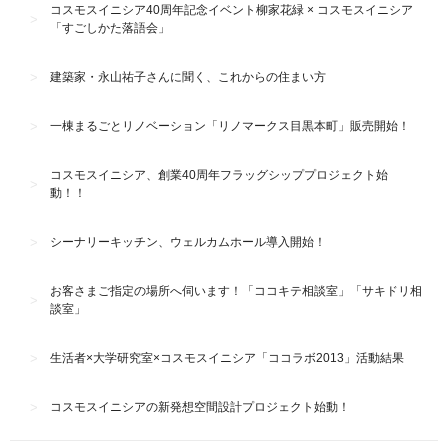
コスモスイニシア40周年記念イベント柳家花緑 × コスモスイニシア
「すごしかた落語会」
建築家・永山祐子さんに聞く、これからの住まい方
一棟まるごとリノベーション「リノマークス目黒本町」販売開始！
コスモスイニシア、創業40周年フラッグシッププロジェクト始
動！！
シーナリーキッチン、ウェルカムホール導入開始！
お客さまご指定の場所へ伺います！「ココキテ相談室」「サキドリ相
談室」
生活者×大学研究室×コスモスイニシア「ココラボ2013」活動結果
コスモスイニシアの新発想空間設計プロジェクト始動！