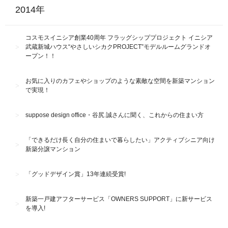
2014年
コスモスイニシア創業40周年 フラッグシッププロジェクト イニシア
武蔵新城ハウス“やさしいシカクPROJECT”モデルルームグランドオ
ープン！！
お気に入りのカフェやショップのような素敵な空間を新築マンション
で実現！
suppose design office・谷尻 誠さんに聞く、これからの住まい方
「できるだけ長く自分の住まいで暮らしたい」アクティブシニア向け
新築分譲マンション
「グッドデザイン賞」13年連続受賞!
新築一戸建アフターサービス「OWNERS SUPPORT」に新サービス
を導入!