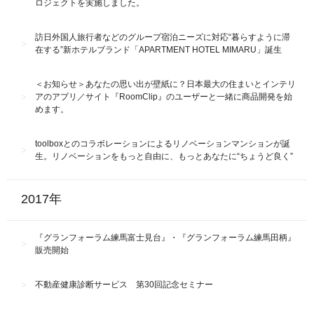
ロジェクトを実施しました。
訪日外国人旅行者などのグループ宿泊ニーズに対応“暮らすように滞
在する”新ホテルブランド「APARTMENT HOTEL MIMARU」誕生
＜お知らせ＞あなたの思い出が壁紙に？日本最大の住まいとインテリ
アのアプリ／サイト『RoomClip』のユーザーと一緒に商品開発を始
めます。
toolboxとのコラボレーションによるリノベーションマンションが誕
生。リノベーションをもっと自由に、もっとあなたに“ちょうど良く”
2017年
『グランフォーラム練馬富士見台』・『グランフォーラム練馬田柄』
販売開始
不動産健康診断サービス 第30回記念セミナー