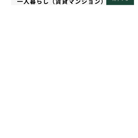
一人暮らし（賃貸マンション）か
は、「ゆるやかな隣
らnearsへ住み替えた方はいます
人」と心地よく暮ら
か？
す新しい住まいのか
たちです。
実際の入居者データ
家具家電付きとのことですが、初
海外では「コリビン
※では、nearsに入
期費用はどれくらいかかります
グ」とも呼ばれてい
居される方の約97%
か？
ます。
がシェア住宅以外
個室・水回りは完全
（一般賃貸・実家・
初期費用について
すべて見る
専有でプライバシー
持ち家など）からの
は、物件ごとに異な
をしっかり確保しな
お住み替えになりま
りますので、各物件
がら、充実した共用
す。
ページの「Price」を