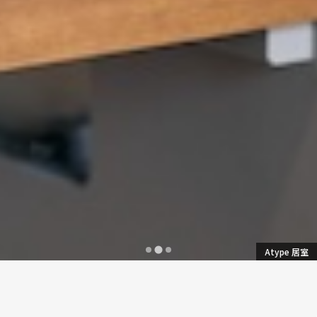
賃料
賃料
賃料
98,000円
101,000円
102,000円
共益費
共益費
共益費
25,000円
25,000円
25,000円
管理・サービス/水道光熱費/Wi-Fi利用料含
管理・サービス/水道光熱費/Wi-Fi利用料含
管理・サービス/水道光熱費/Wi-Fi利用料含
む
む
む
初期費用
初期費用
初期費用
0円〜
0円〜
0円〜
Atype 居室
(税込)
(税込)
(税込)
礼金：0円
礼金：0円
礼金：0円
鍵発行手数料：0円
鍵発行手数料：0円
鍵発行手数料：0円
退去時クリーニング費：0円
退去時クリーニング費：0円
退去時クリーニング費：0円