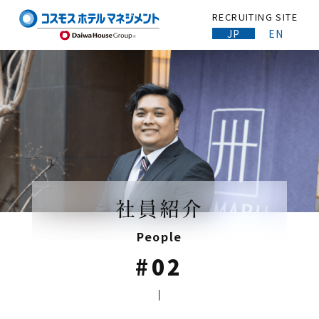
RECRUITING SITE
JP
EN
社員紹介
People
#02