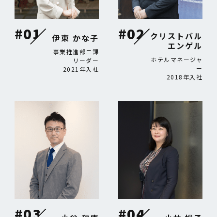
#01
#02
クリストバル
伊東 かな子
エンゲル
事業推進部二課
ホテルマネージャ
リーダー
ー
2021年入社
2018年入社
#03
#04