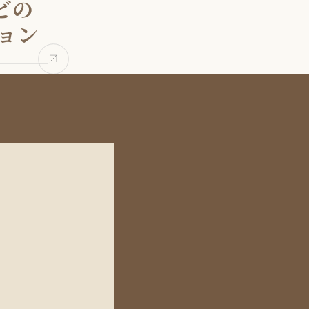
どの
ョン