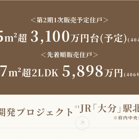
＜第2期1次販売予定住戸＞
5
3,100
m²超
万円台(予定)
(40
＜先着順販売住戸＞
7
5,898
m²超2LDK
万円
(406
JR「大分」駅
※1
開発プロジェクト
※府内中央