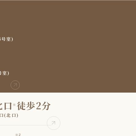
4号室)
号室)
北口
徒歩2分
※
口(北口)
※2