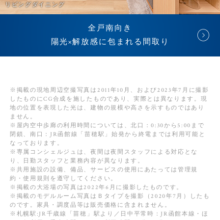
リビングダイニング
全戸南向き
陽光×解放感に包まれる間取り
※掲載の現地周辺空撮写真は2011年10月、および2023年7月に撮影
したものにCG合成を施したものであり、実際とは異なります。現
地の位置を表現した光は、建物の規模や高さを示すものではあり
ません。
※屋内空中歩廊の利用時間については、北口：0:30から5:00まで
閉鎖、南口：JR函館線「苗穂駅」始発から終電までは利用可能と
なっております。
※専属コンシェルジュは、夜間は夜間スタッフによる対応とな
り、日勤スタッフと業務内容が異なります。
※共用施設の設備、備品、サービスの使用にあたっては管理規
約・使用規則を遵守してください。
※掲載の大浴場の写真は2022年6月に撮影したものです。
※掲載のモデルルーム写真はＢタイプを撮影（2020年7月）したも
のです。家具・調度品等は販売価格に含まれません。
※札幌駅:JR千歳線「苗穂」駅より／日中平常時：JR函館本線・ほ