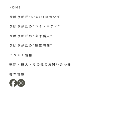
HOME
ひばりが丘connectについて
ひばりが丘の“コミュニティ”
ひばりが丘の“よき隣人”
ひばりが丘の“家族時間”
イベント情報
売却・購入・その他のお問い合わせ
物件情報
プライバシーポリシー
Cookieポリシーおよび利用者情報の外部送信について