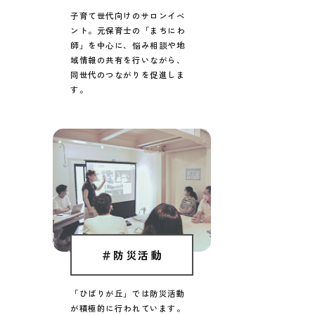
子育て世代向けのサロンイベ
ント。
元保育士の「まちにわ
師」を中心に、
悩み相談や地
域情報の共有を
行いながら、
同世代のつながりを促進しま
す。
＃防災活動
「ひばりが丘」では防災活動
が
積極的に行われています。