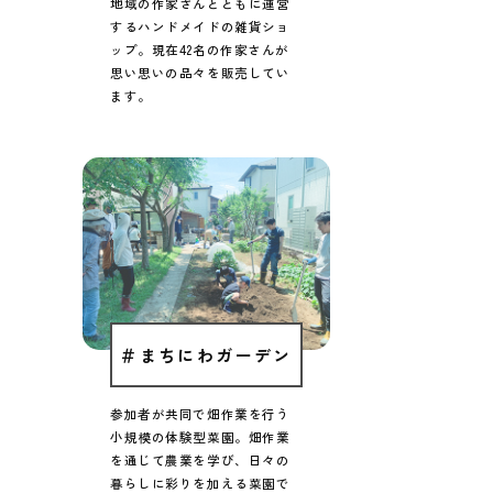
地域の作家さんとともに運営
する
ハンドメイドの雑貨ショ
ップ。
現在42名の作家さんが
思い思いの
品々を販売してい
ます。
＃まちにわガーデン
参加者が共同で畑作業を行う
小規模の体験型菜園。
畑作業
を通じて農業を学び、
日々の
暮らしに彩りを加える
菜園で