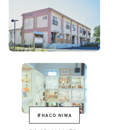
＃HACO NIWA