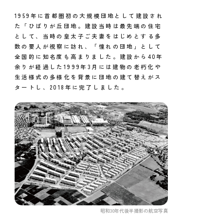
1959年に首都圏初の大規模団地として建設され
た「ひばりが丘団地。建設当時は最先端の住宅
として、当時の皇太子ご夫妻をはじめとする多
数の要人が視察に訪れ、「憧れの団地」として
全国的に知名度も高まりました。建設から40年
余りが経過した1999年3月には建物の老朽化や
生活様式の多様化を背景に団地の建て替えがス
タートし、2018年に完了しました。
昭和30年代後半撮影の航空写真