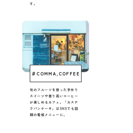
す。
＃COMMA,COFFEE
旬のフルーツを使った
手作り
スイーツや香り高いコーヒー
が
楽しめるカフェ。
「カステ
ラパンケーキ」はSNSでも
話
題の看板メニューに。