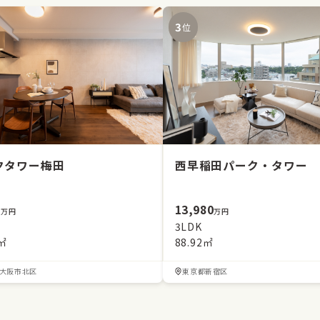
3
位
クタワー梅田
西早稲田パーク・タワー
0
13,980
万円
万円
3LDK
8㎡
88.92㎡
大阪市北区
東京都新宿区