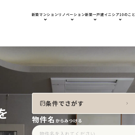
新築マンション
リノベーション
新築一戸建
イニシア10のこ
新築の住まい
リノベーションマンション
新築の住まい
01
.
頑張らなくて
新築マンションTOP
新築一戸建
02
.
「住まいを便
物件一覧
03
.
マンションで
建物デザイン
商品について
街づくり品質
04
.
空間を広々と
空間設計
サービスについて
空間品質
05
.
住んでみて初
イニシアラウンジ三田
会員登録
サポート品質
06
.
私の色に染め
建物品質・入居後のサポート体制
私たちのスタンス
WORKS
07
.
引っ越した時
防災の取り組み「otonari」
入居者インタビュー
販売中新築一戸建一覧
08
.
リノベーショ
WORKS
オーダーリノベーション
09
.
誰かの思い”
販売中新築分譲マンション一覧
オーダーリノベーション事例
10
.
“住まう人”
インタビュー
サービスの流れ
アフターサービス
私たちのスタンス
条件でさがす
を
物件名
からみつける