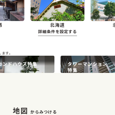
西
北海道
詳細条件を設定する
します。
カンドハウス
特集
タワーマンション
特集
地図
からみつける