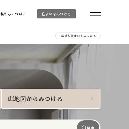
と
私たちについて
住まいをみつける
も空間をスッキリ保てます
利にすること」にかけてはオタク級です
HOME
/
住まいをみつける
シェアするという発想で考えました
感じるのには秘密があります
めて気づく気配りがあります
られるキャンバスを用意しています
の「はじめまして」をサポートします
ンの品質を守るマイスターがいます
を形にした意欲的なマンションもあります
に寄り添うのがモットーです
地図からみつける
検索