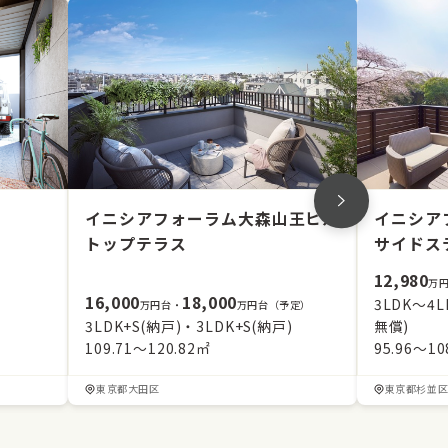
イニシアフォーラム大森山王ヒル
イニシア
トップテラス
サイドス
12,980
万
16,000
18,000
3LDK～4
万円台・
万円台（予定）
3LDK+S(納戸)・3LDK+S(納戸)
無償)
109.71～120.82㎡
95.96～10
東京都大田区
東京都杉並