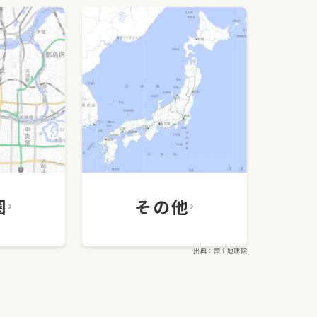
圏
その他
出典：国土地理院