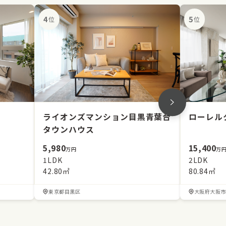
4
5
位
位
ライオンズマンション目黒青葉台
ローレル
タウンハウス
5,980
15,400
万円
万
1LDK
2LDK
42.80㎡
80.84㎡
東京都目黒区
大阪府大阪