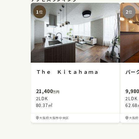
1
2
位
位
Ｔｈｅ Ｋｉｔａｈａｍａ
パー
21,400
9,98
万円
2LDK
2LDK
80.37㎡
62.6
大阪府大阪市中央区
大阪府