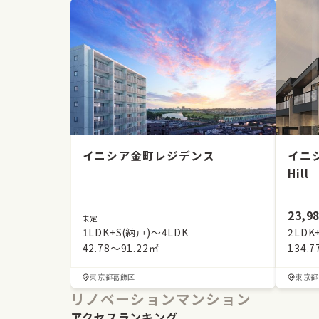
イニシア金町レジデンス
イニ
Hill
23,9
未定
1LDK+S(納戸)～4LDK
2LDK
42.78～91.22㎡
134.
東京都葛飾区
東京都
リノベーションマンション
アクセスランキング