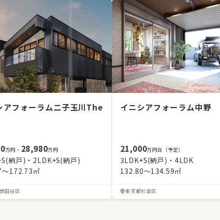
シアフォーラム二子玉川The
イニシアフォーラム中野
80
28,980
21,000
万円・
万円
万円台（予定）
+S(納戸)・2LDK+S(納戸)
3LDK+S(納戸)・4LDK
77～172.73㎡
132.80～134.59㎡
世田谷区
東京都杉並区