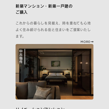
イニシアのサステナビリティ活動
新築マンション・新築一戸建の
ご紹介特典
ご購入
再取引特典
すごしかたコンシェルジュ
これからの暮らしを見据え、時を重ねても心地
よく住み続けられる街と住まいをご提案いたし
SNS
ます。
MORE
Instagram
Facebook
YouTube
note
中古物件
住まいのトピックス