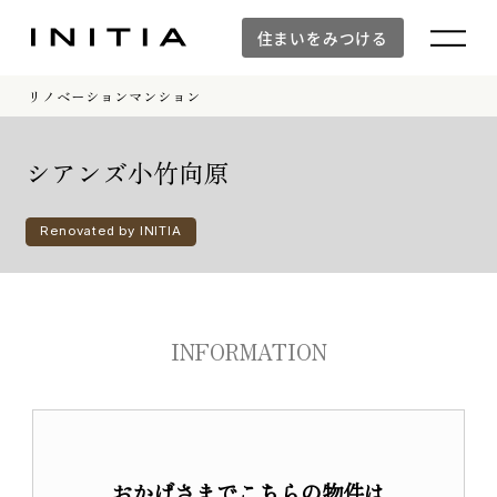
住まいをみつける
リノベーションマンション
住まいをみつける
シアンズ小竹向原
Renovated by INITIA
新築マンション
新築マンションTOP
INFORMATION
建物デザイン
空間設計
イニシアラウンジ三田
建物品質・入居後のサポート体制
防災の取り組み「otonari」
おかげさまでこちらの物件は
WORKS