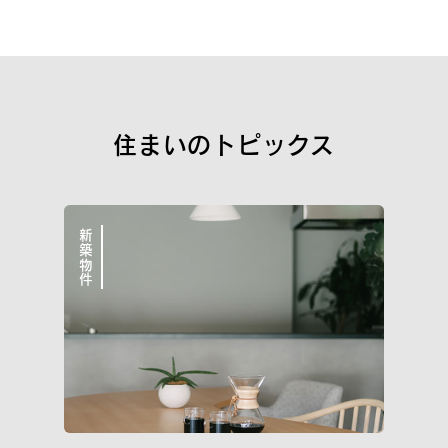
新築一戸建
街づくり品質
空間品質
サポート品質
WORKS
こだわりと気づかいが細かすぎて伝わらない
住まいのトピックス
イニシア10のこと
私たちについて
新築物件
イニシアラウンジ三田
売却・買い替え・買取りのご相談
サービス＆サポート
住まいのコラム