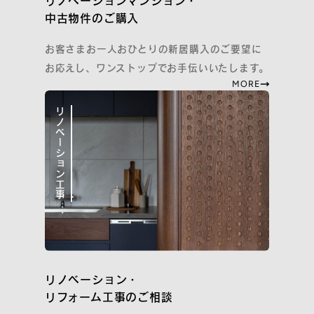
リノベーションマンション・
中古物件のご購入
プライバシーポリシー
お客さまお一人おひとりの新居購入のご要望に
Cookieポリシーおよび利用者情報の外部送信について
お応えし、ワンストップでお手伝いいたします。
Webサイト利用規約
MORE
『コスモスイニシア友の会』会員規約
コーポレートサイト
リノベーション工事
COPYRIGHT
COSMOS INITIA CO., LTD. ALL RIGHTS RESERVED.
リノベーション・
リフォーム工事のご相談