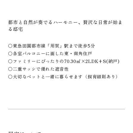
プライバシーポリシー
都市と自然が奏でるハーモニー、贅沢な日常が始ま
Cookieポリシーおよび利用者情報の外部送信について
る邸宅
Webサイト利用規約
『コスモスイニシア友の会』会員規約
コーポレートサイト
〇東急田園都市線「用賀」駅まで徒歩5分
〇各室バルコニーに面した東・南角住戸
〇ファミリーにぴったりの70.30㎡×2LDK+S(納戸)
〇二重サッシで優れた遮音性
〇大切なペットと一緒に暮らせます（飼育細則あり）
COPYRIGHT
COSMOS INITIA CO., LTD. ALL RIGHTS RESERVED.