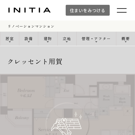
居室
設備
建物
立地
管理・アフター
概要
住まいをみつける
リノベーションマンション
居室
設備
建物
立地
管理・アフター
概要
住まいをみつける
クレッセント用賀
新築マンション
新築マンションTOP
建物デザイン
空間設計
イニシアラウンジ三田
建物品質・入居後のサポート体制
防災の取り組み「otonari」
WORKS