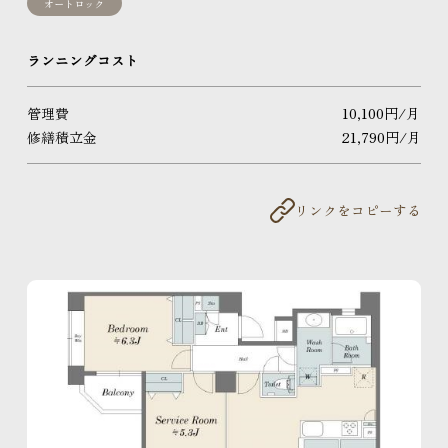
新築一戸建
オートロック
街づくり品質
空間品質
ランニングコスト
サポート品質
WORKS
管理費
10,100円/月
こだわりと気づかいが細かすぎて伝わらない
修繕積立金
21,790円/月
イニシア10のこと
私たちについて
リンクをコピーする
イニシアラウンジ三田
売却・買い替え・買取りのご相談
サービス＆サポート
住まいのコラム