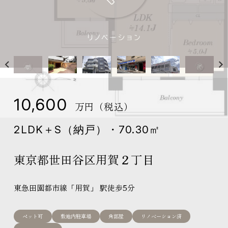
リノベーション
リノベーションマンション
物件一覧
商品について
サービスについて
会員登録
私たちのスタンス
10,600
万円（税込）
入居者インタビュー
営業所紹介
2LDK＋S（納戸）・70.30㎡
オーダーリノベーション
オーダーリノベーション事例
東京都世田谷区用賀２丁目
お客さまの声
サービスの流れ
アフターサービス
東急田園都市線「用賀」 駅徒歩5分
私たちのスタンス
新築一戸建
ペット可
敷地内駐車場
角部屋
リノベーション済