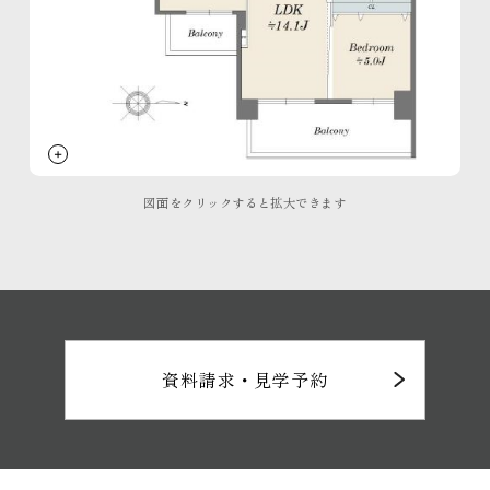
イニシアのサステナビリティ活動
ご紹介特典
再取引特典
すごしかたコンシェルジュ
SNS
Instagram
Facebook
図面をクリックすると拡大できます
YouTube
note
住まいのトピックス
資料請求・見学予約