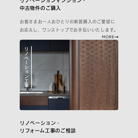
リノベーションマンション・
中古物件のご購入
プライバシーポリシー
お客さまお一人おひとりの新居購入のご要望に
Cookieポリシーおよび利用者情報の外部送信について
お応えし、ワンストップでお手伝いいたします。
Webサイト利用規約
MORE
『コスモスイニシア友の会』会員規約
コーポレートサイト
リノベーション工事
COPYRIGHT
COSMOS INITIA CO., LTD. ALL RIGHTS RESERVED.
リノベーション・
リフォーム工事のご相談