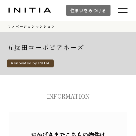
住まいをみつける
リノベーションマンション
住まいをみつける
五反田コーポビアネーズ
Renovated by INITIA
新築マンション
新築マンションTOP
INFORMATION
建物デザイン
空間設計
イニシアラウンジ三田
建物品質・入居後のサポート体制
防災の取り組み「otonari」
おかげさまでこちらの物件は
WORKS