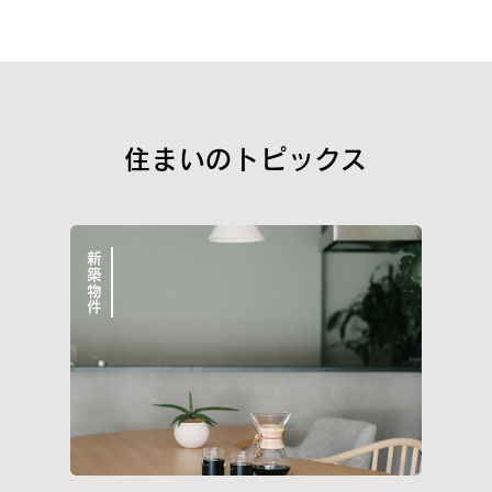
新築一戸建
街づくり品質
空間品質
サポート品質
WORKS
こだわりと気づかいが細かすぎて伝わらない
住まいのトピックス
イニシア10のこと
私たちについて
新築物件
イニシアラウンジ三田
売却・買い替え・買取りのご相談
サービス＆サポート
住まいのコラム