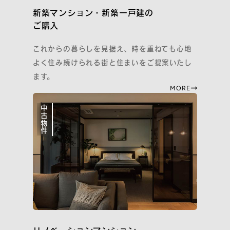
イニシアのサステナビリティ活動
新築マンション・新築一戸建の
ご紹介特典
ご購入
再取引特典
すごしかたコンシェルジュ
これからの暮らしを見据え、時を重ねても心地
よく住み続けられる街と住まいをご提案いたし
SNS
ます。
MORE
Instagram
Facebook
YouTube
note
中古物件
住まいのトピックス