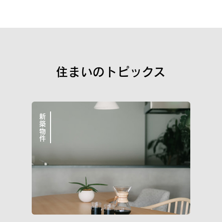
新築一戸建
街づくり品質
空間品質
サポート品質
WORKS
こだわりと気づかいが細かすぎて伝わらない
住まいのトピックス
イニシア10のこと
私たちについて
新築物件
イニシアラウンジ三田
売却・買い替え・買取りのご相談
サービス＆サポート
住まいのコラム