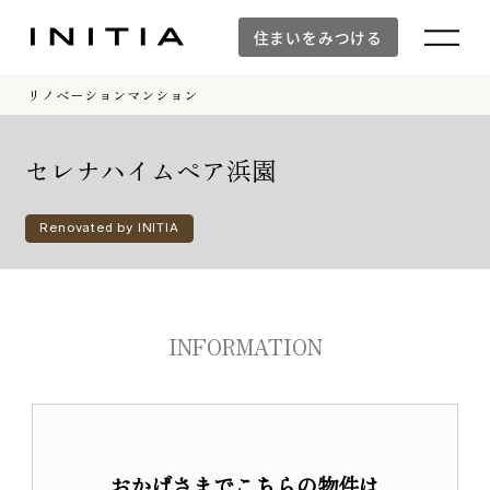
住まいをみつける
リノベーションマンション
住まいをみつける
セレナハイムペア浜園
Renovated by INITIA
新築マンション
新築マンションTOP
INFORMATION
建物デザイン
空間設計
イニシアラウンジ三田
建物品質・入居後のサポート体制
防災の取り組み「otonari」
おかげさまでこちらの物件は
WORKS