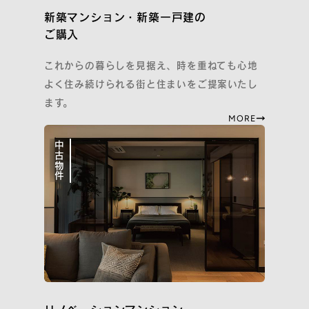
イニシアのサステナビリティ活動
新築マンション・新築一戸建の
ご紹介特典
ご購入
再取引特典
すごしかたコンシェルジュ
これからの暮らしを見据え、時を重ねても心地
よく住み続けられる街と住まいをご提案いたし
SNS
ます。
MORE
Instagram
Facebook
YouTube
note
中古物件
住まいのトピックス