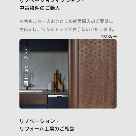
リノベーションマンション・
中古物件のご購入
プライバシーポリシー
お客さまお一人おひとりの新居購入のご要望に
Cookieポリシーおよび利用者情報の外部送信について
お応えし、ワンストップでお手伝いいたします。
Webサイト利用規約
MORE
『コスモスイニシア友の会』会員規約
コーポレートサイト
リノベーション工事
COPYRIGHT
COSMOS INITIA CO., LTD. ALL RIGHTS RESERVED.
リノベーション・
リフォーム工事のご相談