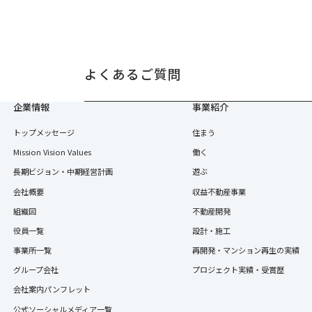
よくあるご質問
企業情報
事業紹介
トップメッセージ
住まう
Mission Vision Values
働く
長期ビジョン・中期経営計画
遊ぶ
会社概要
収益不動産事業
組織図
不動産開発
役員一覧
設計・施工
事業所一覧
再開発・マンション再生の実績
グループ会社
プロジェクト実績・受賞歴
会社案内パンフレット
公式ソーシャルメディア一覧