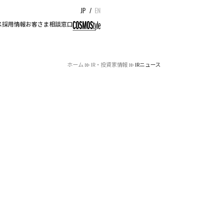
JP
/
EN
ス
採用情報
お客さま相談窓口
ホーム
IR・投資家情報
IRニュース