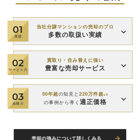
当社分譲マンションの売却のプロ
01
多数の取扱い実績
実績
買取り・住み替えに強い
02
豊富な売却サービス
サービス力
50年超
の知見と
220万件超
03
※3
適正価格
の事例から導く
経験力
売却の強みについて詳しくみる