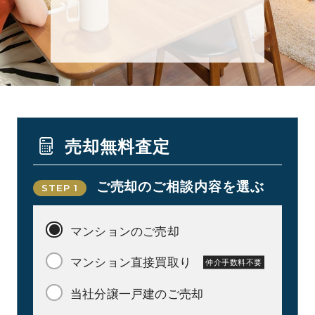
東
売却無料査定
ご売却のご相談内容を選ぶ
STEP 1
マンションのご売却
マンション直接買取り
仲介手数料不要
当社分譲一戸建のご売却