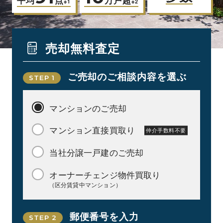
平均
点
万戸超
※1
※2
売却無料査定
ご売却のご相談内容を選ぶ
STEP 1
マンションのご売却
マンション直接買取り
仲介手数料不要
当社分譲一戸建のご売却
オーナーチェンジ物件買取り
（区分賃貸中マンション）
郵便番号を入力
STEP 2