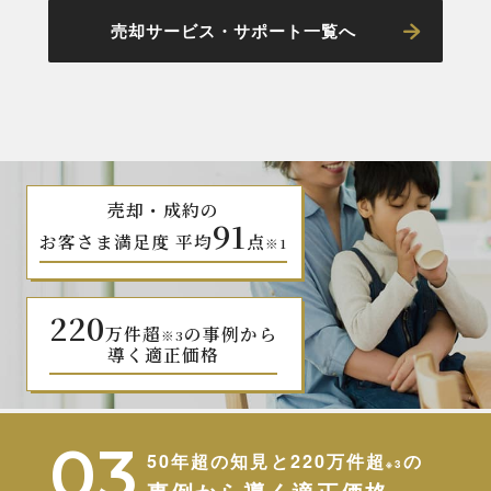
売却サービス・サポート一覧へ
売却・成約の
91
お客さま満足度 平均
点
※1
220
万件超
の事例から
※3
導く適正価格
50年超の知見と220万件超
の
※3