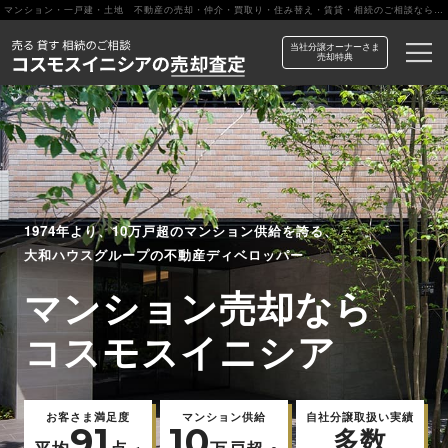
マンション・一戸建・土地 不動産の売却・仲介・買取り・住み替え・賃貸・相続のご相談なら【コスモスイニシアの売却査定】
当社分譲オーナーさま
売却特典
1974年より、10万戸超のマンション供給を誇る、
大和ハウスグループの不動産ディベロッパー
マンション売却なら
コスモスイニシア
お客さま満足度
マンション供給
自社分譲取扱い実績
91
10
多数