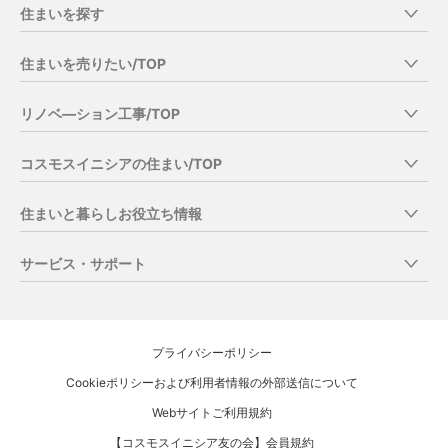
住まいを探す
新築マンション・戸建て・リノベーションマンション
住まいを売りたい/TOP
中古マンション・一戸建を探す/TOP
当社分譲物件オーナーさま売却特典
中古・リノベ―ションマンションを探す
リノベ―ション工事/TOP
コスモスイニシアの売却の強み
中古住宅の購入の流れ
商品の特徴
マンション直接買取りサービス
コスモスイニシアの住まい/TOP
コスモスイニシア総合住まいギャラリー
リノベ―ション工事の流れ
住み替え売却サービス一覧
こだわりと気づかいが細かすぎて伝わらないイニシア10のこと
お客さまの声
住みながら買取り（リースバック）
住まいと暮らしお役立ち情報
リノベ―ション工事の事例集
賃貸中マンション買取り（オーナーチェンジ）
私たちについて
中古住宅の購入の流れ
相続時の売却サービス
サービス・サポート
新築マンションについて
リノベ―ション工事のご相談窓口
中古住宅の売却の流れ
売却時のサービス・サポート一覧
建物デザイン
お問い合わせ・資料請求
すごしかたコンシェルジュ
リノベ―ション工事の流れ
中古住宅の売却の流れ
空間設計
（提案型サポートサービス）
暮らしにまつわる情報 ~KURASHIBA~
営業エリアのご紹介（営業所紹介）
建物品質・アフターサービス
ご紹介特典
プライバシーポリシー
購入時のお役立ち記事
接客スタンス
売却査定のご相談窓口（オンライン査定）
再取引特典
Cookieポリシーおよび利用者情報の外部送信について
売却時のお役立ち記事
WORKS（供給実績）
マンション売却仲介査定依頼
当社分譲物件オーナーさま売却特典
リノベーション工事時のお役立ち記事
Webサイトご利用規約
マンション直接買取り査定依頼
新築一戸建てについて
売却時のサービス・サポート
【コスモスイニシア友の会】会員規約
一戸建売却査定依頼