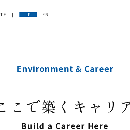
ITE
JP
EN
Environment & Career
ここで築くキャリ
Build a Career Here