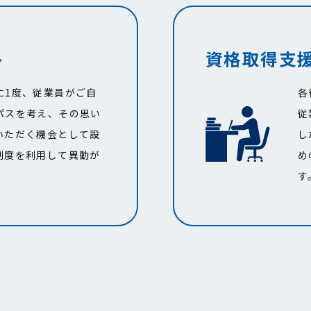
ト
資格取得支
に1度、従業員がご自
各
パスを考え、その思い
従
いただく機会として設
し
制度を利用して異動が
め
。
す